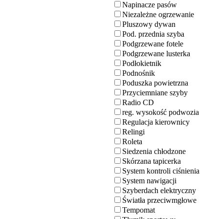
Napinacze pasów
Niezależne ogrzewanie
Pluszowy dywan
Pod. przednia szyba
Podgrzewane fotele
Podgrzewane lusterka
Podłokietnik
Podnośnik
Poduszka powietrzna
Przyciemniane szyby
Radio CD
reg. wysokość podwozia
Regulacja kierownicy
Relingi
Roleta
Siedzenia chłodzone
Skórzana tapicerka
System kontroli ciśnienia
System nawigacji
Szyberdach elektryczny
Światła przeciwmgłowe
Tempomat