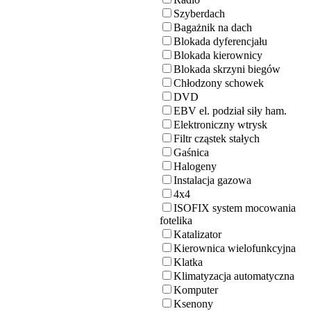
Szyberdach
Bagażnik na dach
Blokada dyferencjału
Blokada kierownicy
Blokada skrzyni biegów
Chłodzony schowek
DVD
EBV el. podział siły ham.
Elektroniczny wtrysk
Filtr cząstek stałych
Gaśnica
Halogeny
Instalacja gazowa
4x4
ISOFIX system mocowania
fotelika
Katalizator
Kierownica wielofunkcyjna
Klatka
Klimatyzacja automatyczna
Komputer
Ksenony