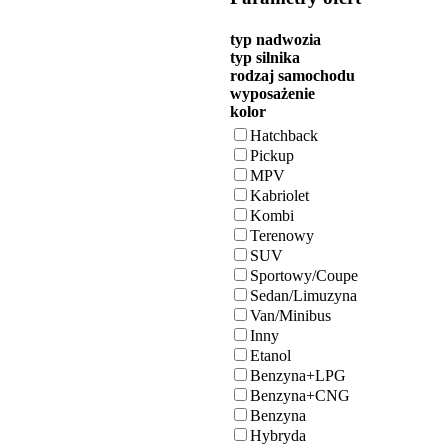
typ nadwozia
typ silnika
rodzaj samochodu
wyposażenie
kolor
Hatchback
Pickup
MPV
Kabriolet
Kombi
Terenowy
SUV
Sportowy/Coupe
Sedan/Limuzyna
Van/Minibus
Inny
Etanol
Benzyna+LPG
Benzyna+CNG
Benzyna
Hybryda