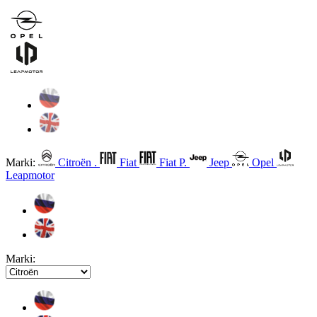
Marki:
Citroën .
Fiat
Fiat P.
Jeep
Opel
Leapmotor
Marki: