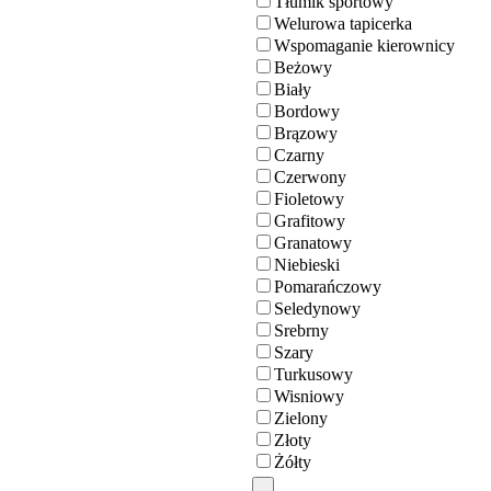
Tłumik sportowy
Welurowa tapicerka
Wspomaganie kierownicy
Beżowy
Biały
Bordowy
Brązowy
Czarny
Czerwony
Fioletowy
Grafitowy
Granatowy
Niebieski
Pomarańczowy
Seledynowy
Srebrny
Szary
Turkusowy
Wisniowy
Zielony
Złoty
Żółty