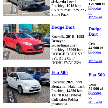
Hybryda
| suv |
179 900 zł
Przebieg:
1918 km
C5 AirCross Phev 225
Shine Pack
Dodge Dart
Dodge
Dart
Rocznik:
2016
|
1995
Benzyna
|
Cena
sedan/limuzyna |
44 900 zł
Przebieg:
67000 km
DODGE DART SXT
SPORT 2.0L I4
DOHC FVAT 23%
Fiat 500
Fiat 500
Rocznik:
2021
|
999
Cena
Benzyna
| Hatchback |
54 900 zł
Przebieg:
14850 km
1,0 70 KM Hybryd
Cult salon Polska
gwarancja