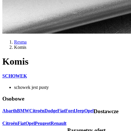
Resma
Komis
Komis
SCHOWEK
schowek jest pusty
Osobowe
Abarth
BMW
Citroën
Dodge
Fiat
Ford
Jeep
Opel
Dostawcze
Citroën
Fiat
Opel
Peugeot
Renault
Parametry ofert