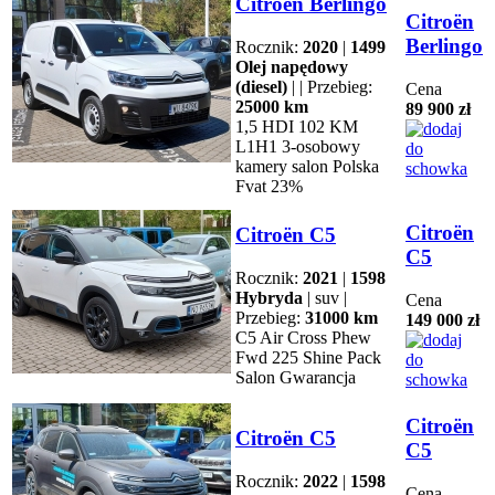
Citroën Berlingo
Citroën
Berlingo
Rocznik:
2020
|
1499
Olej napędowy
(diesel)
| | Przebieg:
Cena
25000 km
89 900 zł
1,5 HDI 102 KM
L1H1 3-osobowy
kamery salon Polska
Fvat 23%
Citroën
Citroën C5
C5
Rocznik:
2021
|
1598
Hybryda
| suv |
Cena
Przebieg:
31000 km
149 000 zł
C5 Air Cross Phew
Fwd 225 Shine Pack
Salon Gwarancja
Citroën
Citroën C5
C5
Rocznik:
2022
|
1598
Cena