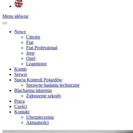
Menu główne
Nowe
Citroën
Fiat
Fiat Professional
Jeep
Opel
Leapmotor
Komis
Serwis
Stacja Kontroli Pojazdów
Sprawne badania techniczne
Blacharnia lakiernia
Zgłoszenie szkody
Praca
Części
Kontakt
Ubezpieczenia
Aktualności