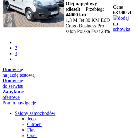
Olej napędowy
Cena
(diesel)
| | Przebieg:
63 900 zł
44000 km
1,3 M-Jet 80 KM E6D
Crago Business Pro
salon Polska Fvat 23%
1
2
3
Umów się
na jazdę testową
Umów się
do serwisu
Zapytanie
ofertowe
Pomiń nawigacje
Salony samochodów
Jeep
Citroën
Fiat
Opel