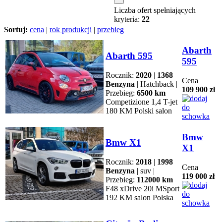
Liczba ofert spełniających
kryteria:
22
Sortuj:
cena
|
rok produkcji
|
przebieg
Abarth
Abarth 595
595
Rocznik:
2020
|
1368
Cena
Benzyna
| Hatchback |
109 900 zł
Przebieg:
6500 km
Competizione 1,4 T-jet
180 KM Polski salon
Bmw
Bmw X1
X1
Rocznik:
2018
|
1998
Cena
Benzyna
| suv |
119 000 zł
Przebieg:
112000 km
F48 xDrive 20i MSport
192 KM salon Polska