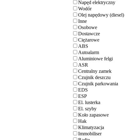
Napęd elektryczny
Wodór
Olej napędowy (diesel)
Inne
Osobowe
Dostawcze
Ciężarowe
ABS
Autoalarm
Aluminiowe felgi
ASR
Centralny zamek
Czujnik deszczu
Czujnik parkowania
EDS
ESP
El. lusterka
El. szyby
Koło zapasowe
Hak
Klimatyzacja
Immobiliser
Radio