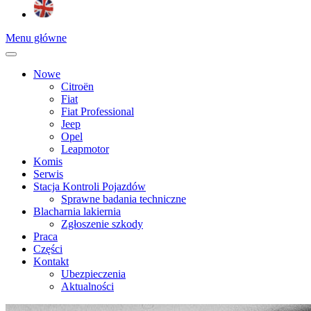
Menu główne
Nowe
Citroën
Fiat
Fiat Professional
Jeep
Opel
Leapmotor
Komis
Serwis
Stacja Kontroli Pojazdów
Sprawne badania techniczne
Blacharnia lakiernia
Zgłoszenie szkody
Praca
Części
Kontakt
Ubezpieczenia
Aktualności