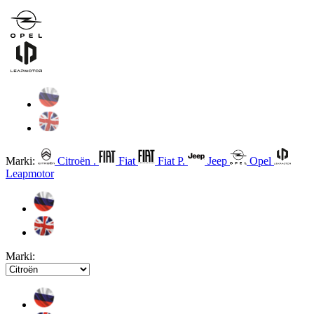
Marki:
Citroën .
Fiat
Fiat P.
Jeep
Opel
Leapmotor
Marki: