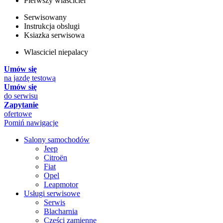
Pierwszy wlasciciel
Serwisowany
Instrukcja obslugi
Ksiazka serwisowa
Wlasciciel niepalacy
Umów się
na jazdę testową
Umów się
do serwisu
Zapytanie
ofertowe
Pomiń nawigacje
Salony samochodów
Jeep
Citroën
Fiat
Opel
Leapmotor
Usługi serwisowe
Serwis
Blacharnia
Części zamienne