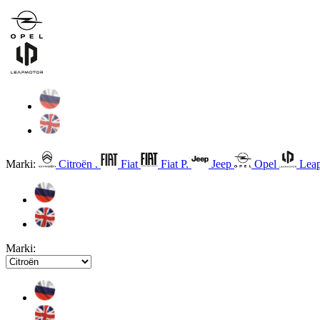
Marki:
Citroën .
Fiat
Fiat P.
Jeep
Opel
Leap
Marki: