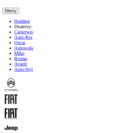
Dilerzy
Holding
Dealerzy:
Carserwis
Auto-Res
Oscar
Autowola
Mibo
Resma
Avanti
Auto-Styl