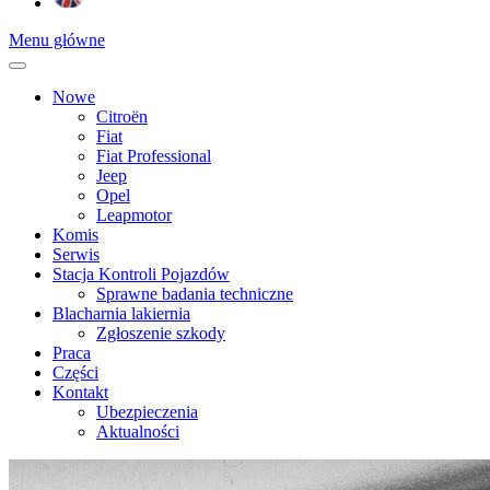
Menu główne
Nowe
Citroën
Fiat
Fiat Professional
Jeep
Opel
Leapmotor
Komis
Serwis
Stacja Kontroli Pojazdów
Sprawne badania techniczne
Blacharnia lakiernia
Zgłoszenie szkody
Praca
Części
Kontakt
Ubezpieczenia
Aktualności