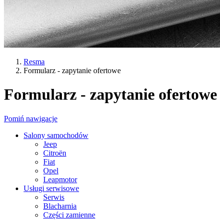
Resma
Formularz - zapytanie ofertowe
Formularz - zapytanie ofertowe
Pomiń nawigacje
Salony samochodów
Jeep
Citroën
Fiat
Opel
Leapmotor
Usługi serwisowe
Serwis
Blacharnia
Części zamienne