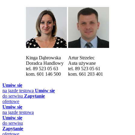
Kinga Dąbrowska
Artur Strzelec
Doradca Handlowy
Auta używane
tel. 89 523 05 63
tel. 89 523 05 61
kom. 601 146 500
kom. 661 203 401
Umów się
na jazdę testową
Umów się
do serwisu
Zapytanie
ofertowe
Umów się
na jazdę testową
Umów się
do serwisu
Zapytanie
ofertowe