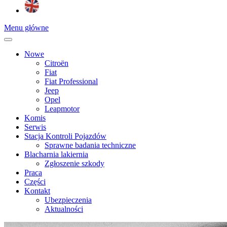
Menu główne
Nowe
Citroën
Fiat
Fiat Professional
Jeep
Opel
Leapmotor
Komis
Serwis
Stacja Kontroli Pojazdów
Sprawne badania techniczne
Blacharnia lakiernia
Zgłoszenie szkody
Praca
Części
Kontakt
Ubezpieczenia
Aktualności