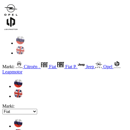
Marki:
Citroën .
Fiat
Fiat P.
Jeep
Opel
Leapmotor
Marki: