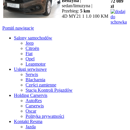
Benzyna
|
72 089
sedan/limuzyna |
zł
Przebieg:
5 km
4D MY21 1 1.0 100 KM
Pomiń nawigacje
Salony samochodów
Jeep
Citroën
Fiat
Opel
Leapmotor
Usługi serwisowe
Serwis
Blacharnia
Części zamienne
Stacja Kontroli Pojazdów
Holding Carservis
AutoRes
Carserwis
Oscar
Polityka prywatności
Kontakt Resma
Jazda