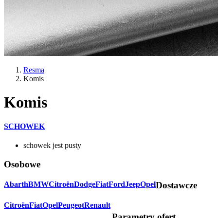
Resma
Komis
Komis
SCHOWEK
schowek jest pusty
Osobowe
Abarth
BMW
Citroën
Dodge
Fiat
Ford
Jeep
Opel
Dostawcze
Citroën
Fiat
Opel
Peugeot
Renault
Parametry ofert