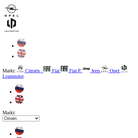
Marki:
Citroën .
Fiat
Fiat P.
Jeep
Opel
Leapmotor
Marki: