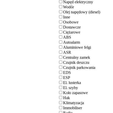
Napęd elektryczny
Wodór
Olej napędowy (diesel)
Inne
Osobowe
Dostawcze
Ciężarowe
ABS
Autoalarm
Aluminiowe felgi
ASR
Centralny zamek
Czujnik deszczu
Czujnik parkowania
EDS
ESP
El. lusterka
El. szyby
Koło zapasowe
Hak
Klimatyzacja
Immobiliser
Radio