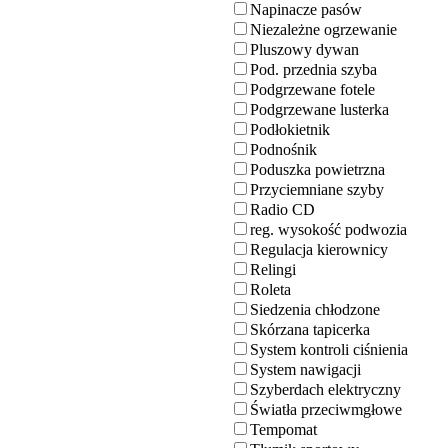
Napinacze pasów
Niezależne ogrzewanie
Pluszowy dywan
Pod. przednia szyba
Podgrzewane fotele
Podgrzewane lusterka
Podłokietnik
Podnośnik
Poduszka powietrzna
Przyciemniane szyby
Radio CD
reg. wysokość podwozia
Regulacja kierownicy
Relingi
Roleta
Siedzenia chłodzone
Skórzana tapicerka
System kontroli ciśnienia
System nawigacji
Szyberdach elektryczny
Światła przeciwmgłowe
Tempomat