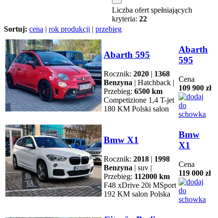
Liczba ofert spełniających
kryteria:
22
Sortuj:
cena
|
rok produkcji
|
przebieg
Abarth
Abarth 595
595
Rocznik:
2020
|
1368
Cena
Benzyna
| Hatchback |
109 900 zł
Przebieg:
6500 km
Competizione 1,4 T-jet
180 KM Polski salon
Bmw
Bmw X1
X1
Rocznik:
2018
|
1998
Cena
Benzyna
| suv |
119 000 zł
Przebieg:
112000 km
F48 xDrive 20i MSport
192 KM salon Polska