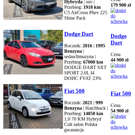
Hybryda
| suv |
179 900 zł
Przebieg:
1918 km
C5 AirCross Phev 225
Shine Pack
Dodge Dart
Dodge
Dart
Rocznik:
2016
|
1995
Benzyna
|
Cena
sedan/limuzyna |
44 900 zł
Przebieg:
67000 km
DODGE DART SXT
SPORT 2.0L I4
DOHC FVAT 23%
Fiat 500
Fiat 500
Rocznik:
2021
|
999
Cena
Benzyna
| Hatchback |
54 900 zł
Przebieg:
14850 km
1,0 70 KM Hybryd
Cult salon Polska
gwarancja