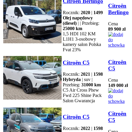
Citroën Berlingo
Citroën
Berlingo
Rocznik:
2020
|
1499
Olej napędowy
(diesel)
| | Przebieg:
Cena
25000 km
89 900 zł
1,5 HDI 102 KM
L1H1 3-osobowy
kamery salon Polska
Fvat 23%
Citroën
Citroën C5
C5
Rocznik:
2021
|
1598
Hybryda
| suv |
Cena
Przebieg:
31000 km
149 000 zł
C5 Air Cross Phew
Fwd 225 Shine Pack
Salon Gwarancja
Citroën
Citroën C5
C5
Rocznik:
2022
|
1598
Cena