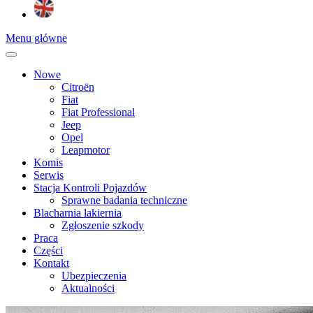
Menu główne
Nowe
Citroën
Fiat
Fiat Professional
Jeep
Opel
Leapmotor
Komis
Serwis
Stacja Kontroli Pojazdów
Sprawne badania techniczne
Blacharnia lakiernia
Zgłoszenie szkody
Praca
Części
Kontakt
Ubezpieczenia
Aktualności