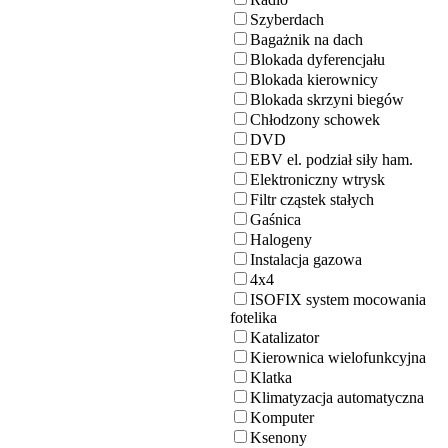
Szyberdach
Bagażnik na dach
Blokada dyferencjału
Blokada kierownicy
Blokada skrzyni biegów
Chłodzony schowek
DVD
EBV el. podział siły ham.
Elektroniczny wtrysk
Filtr cząstek stałych
Gaśnica
Halogeny
Instalacja gazowa
4x4
ISOFIX system mocowania
fotelika
Katalizator
Kierownica wielofunkcyjna
Klatka
Klimatyzacja automatyczna
Komputer
Ksenony