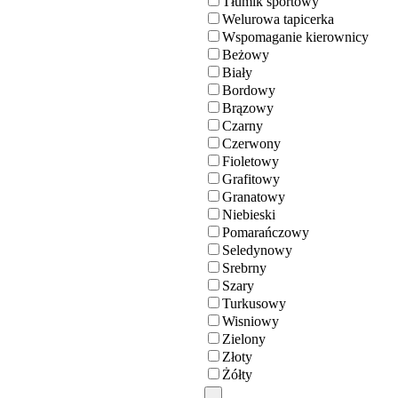
Tłumik sportowy
Welurowa tapicerka
Wspomaganie kierownicy
Beżowy
Biały
Bordowy
Brązowy
Czarny
Czerwony
Fioletowy
Grafitowy
Granatowy
Niebieski
Pomarańczowy
Seledynowy
Srebrny
Szary
Turkusowy
Wisniowy
Zielony
Złoty
Żółty