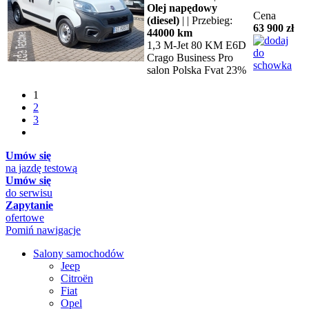
Olej napędowy
Cena
(diesel)
| | Przebieg:
63 900 zł
44000 km
1,3 M-Jet 80 KM E6D
Crago Business Pro
salon Polska Fvat 23%
1
2
3
Umów się
na jazdę testową
Umów się
do serwisu
Zapytanie
ofertowe
Pomiń nawigacje
Salony samochodów
Jeep
Citroën
Fiat
Opel