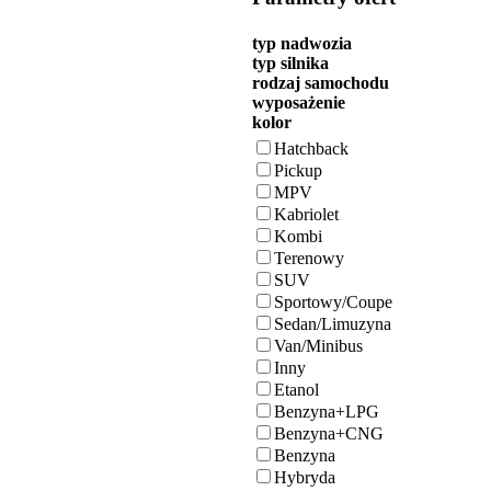
typ nadwozia
typ silnika
rodzaj samochodu
wyposażenie
kolor
Hatchback
Pickup
MPV
Kabriolet
Kombi
Terenowy
SUV
Sportowy/Coupe
Sedan/Limuzyna
Van/Minibus
Inny
Etanol
Benzyna+LPG
Benzyna+CNG
Benzyna
Hybryda