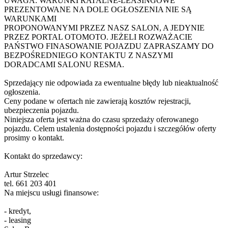
UWAGA: WARUNKI RATALNE-LEASINGOWE
PREZENTOWANE NA DOLE OGŁOSZENIA NIE SĄ
WARUNKAMI
PROPONOWANYMI PRZEZ NASZ SALON, A JEDYNIE
PRZEZ PORTAL OTOMOTO. JEŻELI ROZWAŻACIE
PAŃSTWO FINASOWANIE POJAZDU ZAPRASZAMY DO
BEZPOŚREDNIEGO KONTAKTU Z NASZYMI
DORADCAMI SALONU RESMA.
Sprzedający nie odpowiada za ewentualne błędy lub nieaktualność
ogłoszenia.
Ceny podane w ofertach nie zawierają kosztów rejestracji,
ubezpieczenia pojazdu.
Niniejsza oferta jest ważna do czasu sprzedaży oferowanego
pojazdu. Celem ustalenia dostępności pojazdu i szczegółów oferty
prosimy o kontakt.
Kontakt do sprzedawcy:
Artur Strzelec
tel. 661 203 401
Na miejscu usługi finansowe:
- kredyt,
- leasing