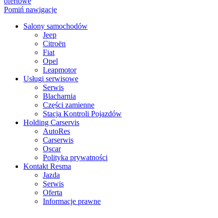
ofertowe
Pomiń nawigacje
Salony samochodów
Jeep
Citroën
Fiat
Opel
Leapmotor
Usługi serwisowe
Serwis
Blacharnia
Części zamienne
Stacja Kontroli Pojazdów
Holding Carservis
AutoRes
Carserwis
Oscar
Polityka prywatności
Kontakt Resma
Jazda
Serwis
Oferta
Informacje prawne