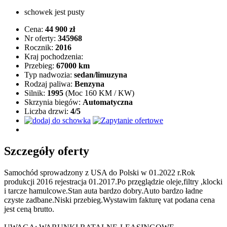
schowek jest pusty
Cena:
44 900 zł
Nr oferty:
345968
Rocznik:
2016
Kraj pochodzenia:
Przebieg:
67000 km
Typ nadwozia:
sedan/limuzyna
Rodzaj paliwa:
Benzyna
Silnik:
1995
(Moc 160 KM / KW)
Skrzynia biegów:
Automatyczna
Liczba drzwi:
4/5
Szczegóły oferty
Samochód sprowadzony z USA do Polski w 01.2022 r.Rok
produkcji 2016 rejestracja 01.2017.Po przęglądzie oleje,filtry ,klocki
i tarcze hamulcowe.Stan auta bardzo dobry.Auto bardzo ładne
czyste zadbane.Niski przebieg.Wystawim fakturę vat podana cena
jest ceną brutto.