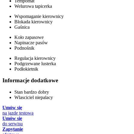
Tempomat
Welurowa tapicerka
Wspomaganie kierownicy
Blokada kierownicy
Gaśnica
Koło zapasowe
Napinacze pasów
Podnośnik
Regulacja kierownicy
Podgrzewane lusterka
Podłokietnik
Informacje dodatkowe
Stan bardzo dobry
Wlasciciel niepalacy
Umów się
na jazdę testową
Umów się
do serwisu
Zapytanie