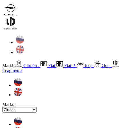
Marki:
Citroën .
Fiat
Fiat P.
Jeep
Opel
Leapmotor
Marki: