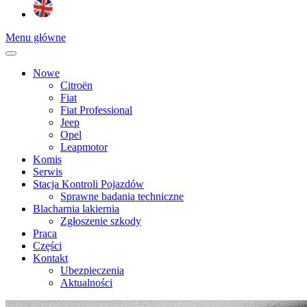
Menu główne
Nowe
Citroën
Fiat
Fiat Professional
Jeep
Opel
Leapmotor
Komis
Serwis
Stacja Kontroli Pojazdów
Sprawne badania techniczne
Blacharnia lakiernia
Zgłoszenie szkody
Praca
Części
Kontakt
Ubezpieczenia
Aktualności