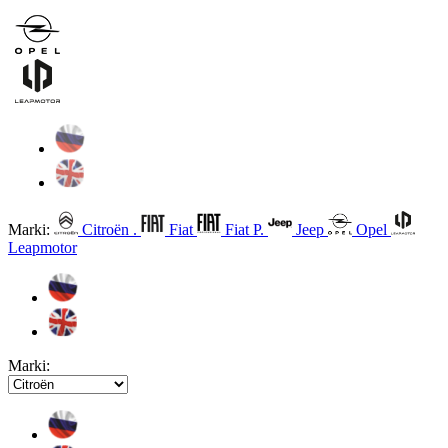
Marki:
Citroën .
Fiat
Fiat P.
Jeep
Opel
Leapmotor
Marki: