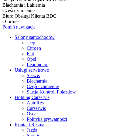
Blacharnia i Lakiernia
Części zamienne
Biuro Obsługi Klienta BDC
O firmie
Pomiń nawigacje
Salony samochodów
Jeep
Citroën
Fiat
Opel
Leapmotor
Usługi serwisowe
Serwis
Blacharnia
Części zamienne
Stacja Kontroli Pojazdów
Holding Carservis
AutoRes
Carserwis
Oscar
Polityka prywatności
Kontakt Resma
Jazda
Serwis