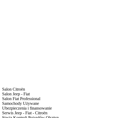
Salon Citroën
Salon Jeep - Fiat
Salon Fiat Professional
Samochody Używane
Ubezpieczenia i finansowanie
Serwis Jeep - Fiat - Citroën
Stacja Kontroli Pojazdów Olsztyn