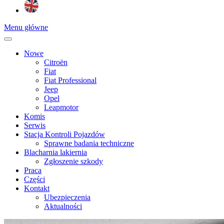
Menu główne
Nowe
Citroën
Fiat
Fiat Professional
Jeep
Opel
Leapmotor
Komis
Serwis
Stacja Kontroli Pojazdów
Sprawne badania techniczne
Blacharnia lakiernia
Zgłoszenie szkody
Praca
Części
Kontakt
Ubezpieczenia
Aktualności