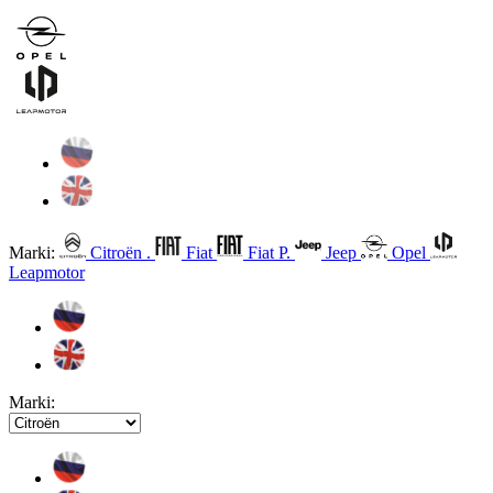
Marki:
Citroën .
Fiat
Fiat P.
Jeep
Opel
Leapmotor
Marki: