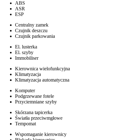
ABS
ASR
ESP
Centralny zamek
Czujnik deszczu
Czujnik parkowania
El. lusterka
El. szyby
Immobiliser
Kierownica wielofunkcyjna
Klimatyzacja
Klimatyzacja automatyczna
Komputer
Podgrzewane fotele
Przyciemniane szyby
Skórzana tapicerka
Światła przeciwmgłowe
Tempomat
Wspomaganie kierownicy
Blokada kierownicy