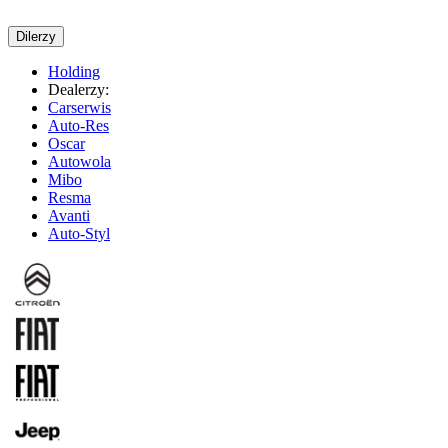
Dilerzy
Holding
Dealerzy:
Carserwis
Auto-Res
Oscar
Autowola
Mibo
Resma
Avanti
Auto-Styl