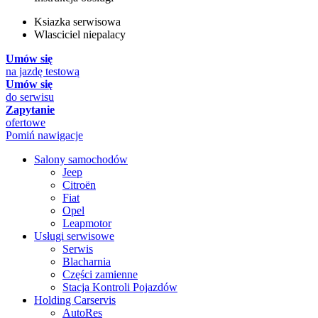
Ksiazka serwisowa
Wlasciciel niepalacy
Umów się
na jazdę testową
Umów się
do serwisu
Zapytanie
ofertowe
Pomiń nawigacje
Salony samochodów
Jeep
Citroën
Fiat
Opel
Leapmotor
Usługi serwisowe
Serwis
Blacharnia
Części zamienne
Stacja Kontroli Pojazdów
Holding Carservis
AutoRes