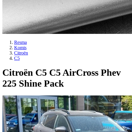
Resma
Komis
Citroën
C5
Citroën C5 C5 AirCross Phev
225 Shine Pack