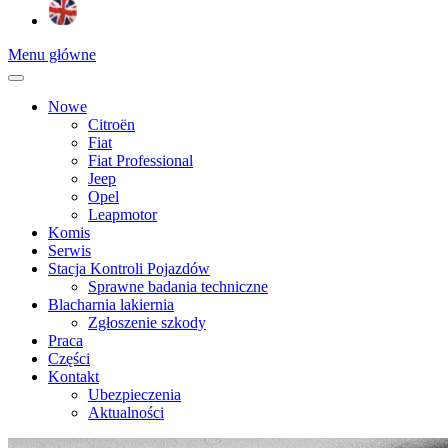
Menu główne
Nowe
Citroën
Fiat
Fiat Professional
Jeep
Opel
Leapmotor
Komis
Serwis
Stacja Kontroli Pojazdów
Sprawne badania techniczne
Blacharnia lakiernia
Zgłoszenie szkody
Praca
Części
Kontakt
Ubezpieczenia
Aktualności