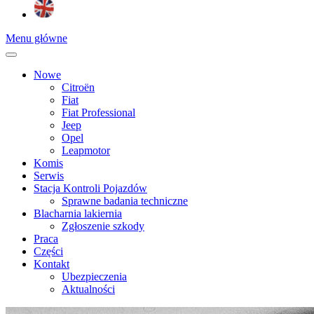
Menu główne
Nowe
Citroën
Fiat
Fiat Professional
Jeep
Opel
Leapmotor
Komis
Serwis
Stacja Kontroli Pojazdów
Sprawne badania techniczne
Blacharnia lakiernia
Zgłoszenie szkody
Praca
Części
Kontakt
Ubezpieczenia
Aktualności