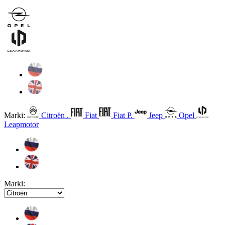
Marki:
Citroën .
Fiat
Fiat P.
Jeep
Opel
Leapmotor
Marki: