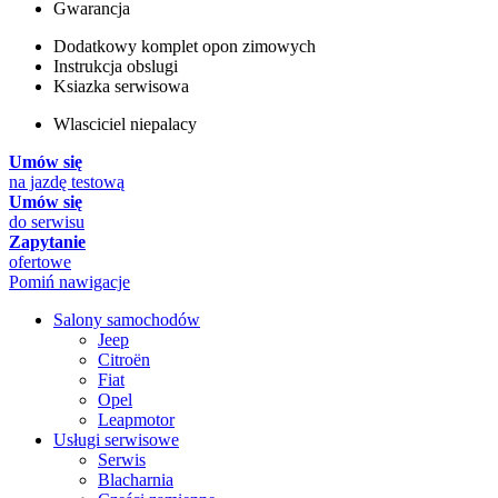
Gwarancja
Dodatkowy komplet opon zimowych
Instrukcja obslugi
Ksiazka serwisowa
Wlasciciel niepalacy
Umów się
na jazdę testową
Umów się
do serwisu
Zapytanie
ofertowe
Pomiń nawigacje
Salony samochodów
Jeep
Citroën
Fiat
Opel
Leapmotor
Usługi serwisowe
Serwis
Blacharnia