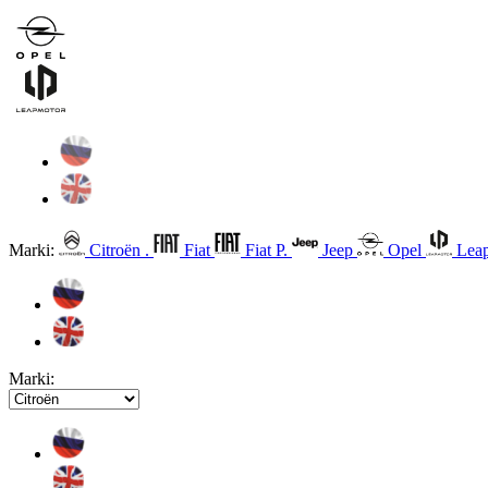
Marki:
Citroën .
Fiat
Fiat P.
Jeep
Opel
Leap
Marki: