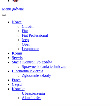
Menu główne
Nowe
Citroën
Fiat
Fiat Professional
Jeep
Opel
Leapmotor
Komis
Serwis
Stacja Kontroli Pojazdów
Sprawne badania techniczne
Blacharnia lakiernia
Zgłoszenie szkody
Praca
Części
Kontakt
Ubezpieczenia
Aktualności