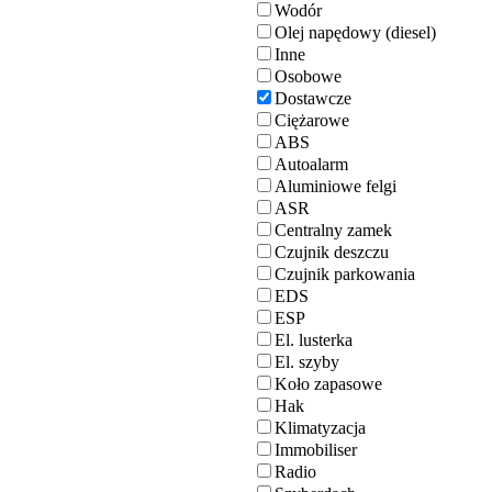
Wodór
Olej napędowy (diesel)
Inne
Osobowe
Dostawcze
Ciężarowe
ABS
Autoalarm
Aluminiowe felgi
ASR
Centralny zamek
Czujnik deszczu
Czujnik parkowania
EDS
ESP
El. lusterka
El. szyby
Koło zapasowe
Hak
Klimatyzacja
Immobiliser
Radio