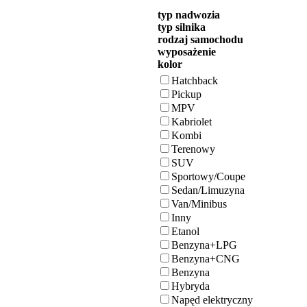
typ nadwozia
typ silnika
rodzaj samochodu
wyposażenie
kolor
Hatchback
Pickup
MPV
Kabriolet
Kombi
Terenowy
SUV
Sportowy/Coupe
Sedan/Limuzyna
Van/Minibus
Inny
Etanol
Benzyna+LPG
Benzyna+CNG
Benzyna
Hybryda
Napęd elektryczny