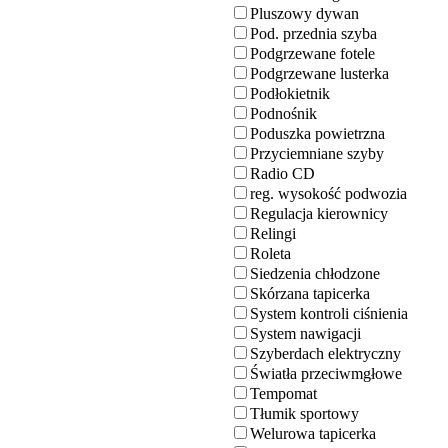
Pluszowy dywan
Pod. przednia szyba
Podgrzewane fotele
Podgrzewane lusterka
Podłokietnik
Podnośnik
Poduszka powietrzna
Przyciemniane szyby
Radio CD
reg. wysokość podwozia
Regulacja kierownicy
Relingi
Roleta
Siedzenia chłodzone
Skórzana tapicerka
System kontroli ciśnienia
System nawigacji
Szyberdach elektryczny
Światła przeciwmgłowe
Tempomat
Tłumik sportowy
Welurowa tapicerka