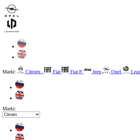
Marki:
Citroën .
Fiat
Fiat P.
Jeep
Opel
Leap
Marki: