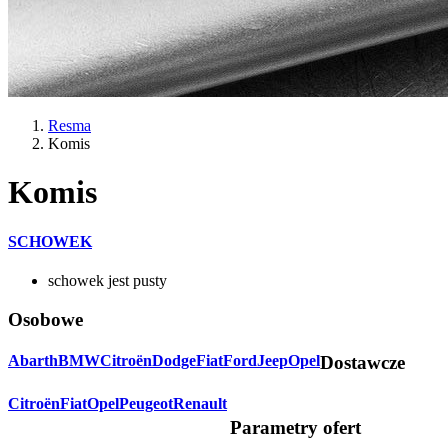
Resma
Komis
Komis
SCHOWEK
schowek jest pusty
Osobowe
Abarth
BMW
Citroën
Dodge
Fiat
Ford
Jeep
Opel
Dostawcze
Citroën
Fiat
Opel
Peugeot
Renault
Parametry ofert