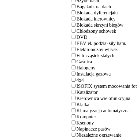
Szyberdach
Bagażnik na dach
Blokada dyferencjału
Blokada kierownicy
Blokada skrzyni biegów
Chłodzony schowek
DVD
EBV el. podział siły ham.
Elektroniczny wtrysk
Filtr cząstek stałych
Gaśnica
Halogeny
Instalacja gazowa
4x4
ISOFIX system mocowania fot
Katalizator
Kierownica wielofunkcyjna
Klatka
Klimatyzacja automatyczna
Komputer
Ksenony
Napinacze pasów
Niezależne ogrzewanie