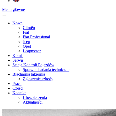
Menu główne
Nowe
Citroën
Fiat
Fiat Professional
Jeep
Opel
Leapmotor
Komis
Serwis
Stacja Kontroli Pojazdów
Sprawne badania techniczne
Blacharnia lakiernia
Zgłoszenie szkody
Praca
Części
Kontakt
Ubezpieczenia
Aktualności