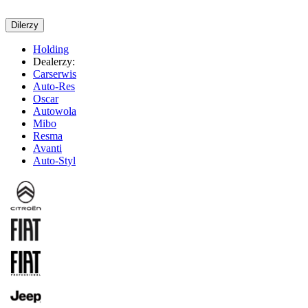
Dilerzy
Holding
Dealerzy:
Carserwis
Auto-Res
Oscar
Autowola
Mibo
Resma
Avanti
Auto-Styl