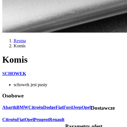
Resma
Komis
Komis
SCHOWEK
schowek jest pusty
Osobowe
Abarth
BMW
Citroën
Dodge
Fiat
Ford
Jeep
Opel
Dostawcze
Citroën
Fiat
Opel
Peugeot
Renault
Parametry ofert