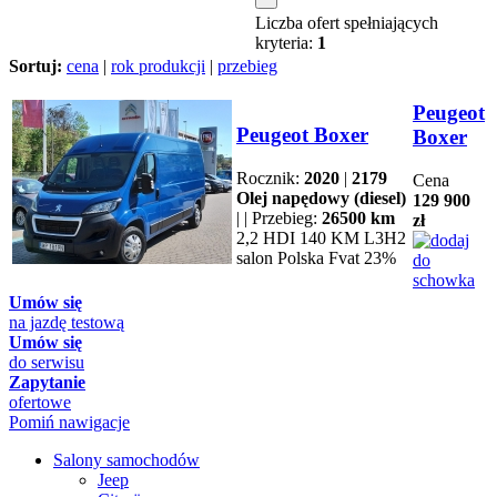
Liczba ofert spełniających
kryteria:
1
Sortuj:
cena
|
rok produkcji
|
przebieg
Peugeot
Peugeot Boxer
Boxer
Rocznik:
2020
|
2179
Cena
Olej napędowy (diesel)
129 900
| | Przebieg:
26500 km
zł
2,2 HDI 140 KM L3H2
salon Polska Fvat 23%
Umów się
na jazdę testową
Umów się
do serwisu
Zapytanie
ofertowe
Pomiń nawigacje
Salony samochodów
Jeep