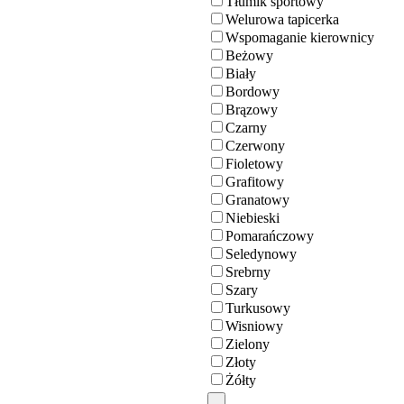
Tłumik sportowy
Welurowa tapicerka
Wspomaganie kierownicy
Beżowy
Biały
Bordowy
Brązowy
Czarny
Czerwony
Fioletowy
Grafitowy
Granatowy
Niebieski
Pomarańczowy
Seledynowy
Srebrny
Szary
Turkusowy
Wisniowy
Zielony
Złoty
Żółty