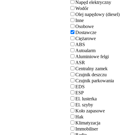
Napęd elektryczny
Wodór
Olej napędowy (diesel)
Inne
Osobowe
Dostawcze
Ciężarowe
ABS
Autoalarm
Aluminiowe felgi
ASR
Centralny zamek
Czujnik deszczu
Czujnik parkowania
EDS
ESP
El. lusterka
El. szyby
Koło zapasowe
Hak
Klimatyzacja
Immobiliser
Radio