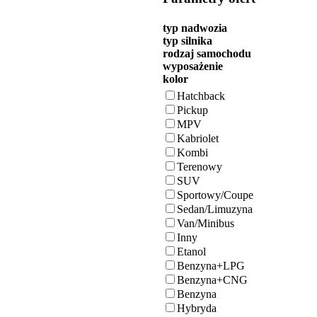
typ nadwozia
typ silnika
rodzaj samochodu
wyposażenie
kolor
Hatchback
Pickup
MPV
Kabriolet
Kombi
Terenowy
SUV
Sportowy/Coupe
Sedan/Limuzyna
Van/Minibus
Inny
Etanol
Benzyna+LPG
Benzyna+CNG
Benzyna
Hybryda