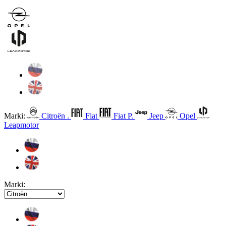
Marki:
Citroën .
Fiat
Fiat P.
Jeep
Opel
Leapmotor
Marki: