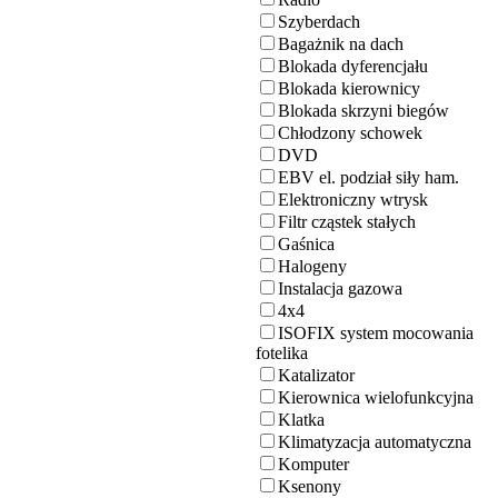
Szyberdach
Bagażnik na dach
Blokada dyferencjału
Blokada kierownicy
Blokada skrzyni biegów
Chłodzony schowek
DVD
EBV el. podział siły ham.
Elektroniczny wtrysk
Filtr cząstek stałych
Gaśnica
Halogeny
Instalacja gazowa
4x4
ISOFIX system mocowania
fotelika
Katalizator
Kierownica wielofunkcyjna
Klatka
Klimatyzacja automatyczna
Komputer
Ksenony