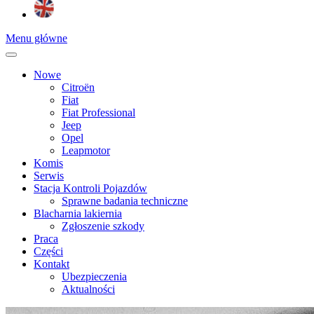
Menu główne
Nowe
Citroën
Fiat
Fiat Professional
Jeep
Opel
Leapmotor
Komis
Serwis
Stacja Kontroli Pojazdów
Sprawne badania techniczne
Blacharnia lakiernia
Zgłoszenie szkody
Praca
Części
Kontakt
Ubezpieczenia
Aktualności