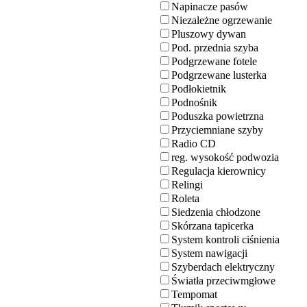
Napinacze pasów
Niezależne ogrzewanie
Pluszowy dywan
Pod. przednia szyba
Podgrzewane fotele
Podgrzewane lusterka
Podłokietnik
Podnośnik
Poduszka powietrzna
Przyciemniane szyby
Radio CD
reg. wysokość podwozia
Regulacja kierownicy
Relingi
Roleta
Siedzenia chłodzone
Skórzana tapicerka
System kontroli ciśnienia
System nawigacji
Szyberdach elektryczny
Światła przeciwmgłowe
Tempomat