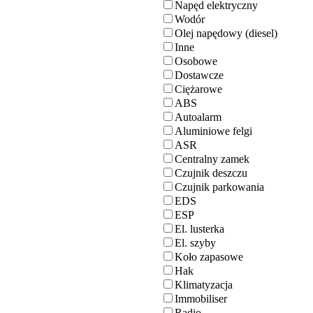
Napęd elektryczny
Wodór
Olej napędowy (diesel)
Inne
Osobowe
Dostawcze
Ciężarowe
ABS
Autoalarm
Aluminiowe felgi
ASR
Centralny zamek
Czujnik deszczu
Czujnik parkowania
EDS
ESP
El. lusterka
El. szyby
Koło zapasowe
Hak
Klimatyzacja
Immobiliser
Radio