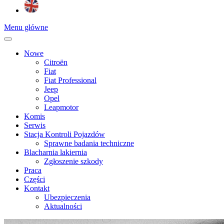
Menu główne
Nowe
Citroën
Fiat
Fiat Professional
Jeep
Opel
Leapmotor
Komis
Serwis
Stacja Kontroli Pojazdów
Sprawne badania techniczne
Blacharnia lakiernia
Zgłoszenie szkody
Praca
Części
Kontakt
Ubezpieczenia
Aktualności