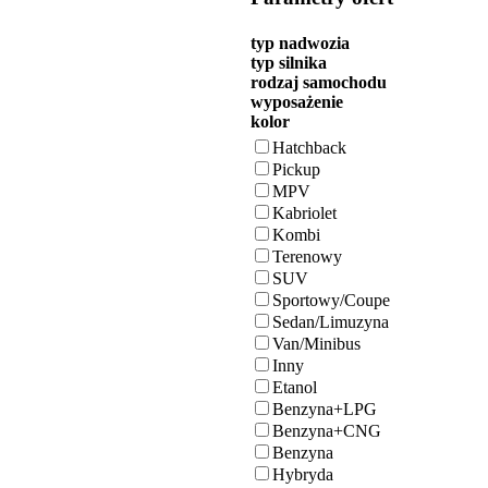
typ nadwozia
typ silnika
rodzaj samochodu
wyposażenie
kolor
Hatchback
Pickup
MPV
Kabriolet
Kombi
Terenowy
SUV
Sportowy/Coupe
Sedan/Limuzyna
Van/Minibus
Inny
Etanol
Benzyna+LPG
Benzyna+CNG
Benzyna
Hybryda