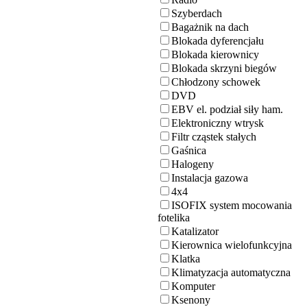
Szyberdach
Bagażnik na dach
Blokada dyferencjału
Blokada kierownicy
Blokada skrzyni biegów
Chłodzony schowek
DVD
EBV el. podział siły ham.
Elektroniczny wtrysk
Filtr cząstek stałych
Gaśnica
Halogeny
Instalacja gazowa
4x4
ISOFIX system mocowania
fotelika
Katalizator
Kierownica wielofunkcyjna
Klatka
Klimatyzacja automatyczna
Komputer
Ksenony