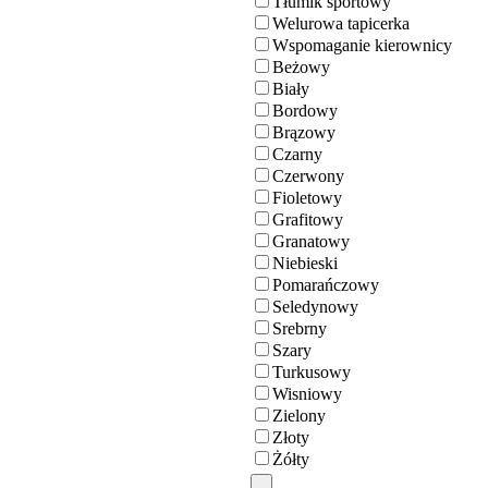
Tłumik sportowy
Welurowa tapicerka
Wspomaganie kierownicy
Beżowy
Biały
Bordowy
Brązowy
Czarny
Czerwony
Fioletowy
Grafitowy
Granatowy
Niebieski
Pomarańczowy
Seledynowy
Srebrny
Szary
Turkusowy
Wisniowy
Zielony
Złoty
Żółty