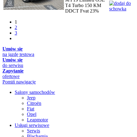
T4 Turbo 150 KM
DDCT Fvat 23%
1
2
3
Umów się
na jazdę testową
Umów się
do serwisu
Zapytanie
ofertowe
Pomiń nawigacje
Salony samochodów
Jeep
Citroën
Fiat
Opel
Leapmotor
Usługi serwisowe
Serwis
Blacharnia