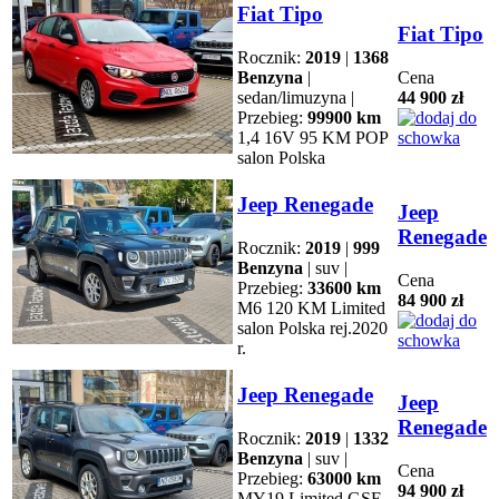
Fiat Tipo
Fiat Tipo
Rocznik:
2019
|
1368
Benzyna
|
Cena
sedan/limuzyna |
44 900 zł
Przebieg:
99900 km
1,4 16V 95 KM POP
salon Polska
Jeep Renegade
Jeep
Renegade
Rocznik:
2019
|
999
Benzyna
| suv |
Cena
Przebieg:
33600 km
84 900 zł
M6 120 KM Limited
salon Polska rej.2020
r.
Jeep Renegade
Jeep
Renegade
Rocznik:
2019
|
1332
Benzyna
| suv |
Cena
Przebieg:
63000 km
94 900 zł
MY19 Limited GSE