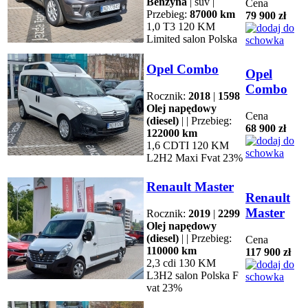
Benzyna
| suv |
Cena
Przebieg:
87000 km
79 900 zł
1,0 T3 120 KM
Limited salon Polska
Opel Combo
Opel
Combo
Rocznik:
2018
|
1598
Olej napędowy
Cena
(diesel)
| | Przebieg:
68 900 zł
122000 km
1,6 CDTI 120 KM
L2H2 Maxi Fvat 23%
Renault Master
Renault
Master
Rocznik:
2019
|
2299
Olej napędowy
(diesel)
| | Przebieg:
Cena
110000 km
117 900 zł
2,3 cdi 130 KM
L3H2 salon Polska F
vat 23%