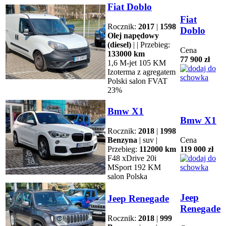
Fiat Doblo
Fiat
Rocznik:
2017
|
1598
Doblo
Olej napędowy
(diesel)
| | Przebieg:
Cena
133000 km
77 900 zł
1,6 M-jet 105 KM
Izoterma z agregatem
Polski salon FVAT
23%
Bmw X1
Bmw X1
Rocznik:
2018
|
1998
Benzyna
| suv |
Cena
Przebieg:
112000 km
119 000 zł
F48 xDrive 20i
MSport 192 KM
salon Polska
Jeep
Jeep Renegade
Renegade
Rocznik:
2018
|
999