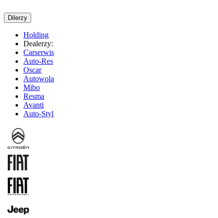
Dilerzy
Holding
Dealerzy:
Carserwis
Auto-Res
Oscar
Autowola
Mibo
Resma
Avanti
Auto-Styl