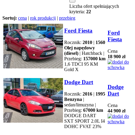
Liczba ofert spełniających
kryteria:
22
Sortuj:
cena
|
rok produkcji
|
przebieg
Ford Fiesta
Ford
Fiesta
Rocznik:
2010
|
1560
Olej napędowy
Cena
(diesel)
| Hatchback |
18 900 zł
Przebieg:
157000 km
1,6 TDCI 95 KM
Gold X
Dodge Dart
Dodge
Dart
Rocznik:
2016
|
1995
Benzyna
|
sedan/limuzyna |
Cena
Przebieg:
67000 km
44 900 zł
DODGE DART
SXT SPORT 2.0L I4
DOHC FVAT 23%