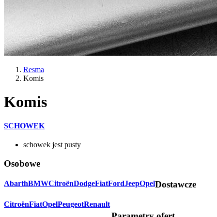
Resma
Komis
Komis
SCHOWEK
schowek jest pusty
Osobowe
Abarth
BMW
Citroën
Dodge
Fiat
Ford
Jeep
Opel
Dostawcze
Citroën
Fiat
Opel
Peugeot
Renault
Parametry ofert