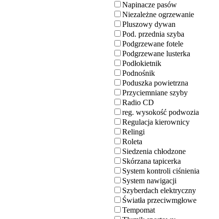
Napinacze pasów
Niezależne ogrzewanie
Pluszowy dywan
Pod. przednia szyba
Podgrzewane fotele
Podgrzewane lusterka
Podłokietnik
Podnośnik
Poduszka powietrzna
Przyciemniane szyby
Radio CD
reg. wysokość podwozia
Regulacja kierownicy
Relingi
Roleta
Siedzenia chłodzone
Skórzana tapicerka
System kontroli ciśnienia
System nawigacji
Szyberdach elektryczny
Światła przeciwmgłowe
Tempomat