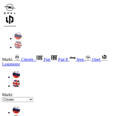
Marki:
Citroën .
Fiat
Fiat P.
Jeep
Opel
Leapmotor
Marki: