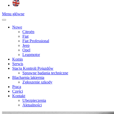
Menu główne
Nowe
Citroën
Fiat
Fiat Professional
Jeep
Opel
Leapmotor
Komis
Serwis
Stacja Kontroli Pojazdów
Sprawne badania techniczne
Blacharnia lakiernia
Zgłoszenie szkody
Praca
Części
Kontakt
Ubezpieczenia
Aktualności