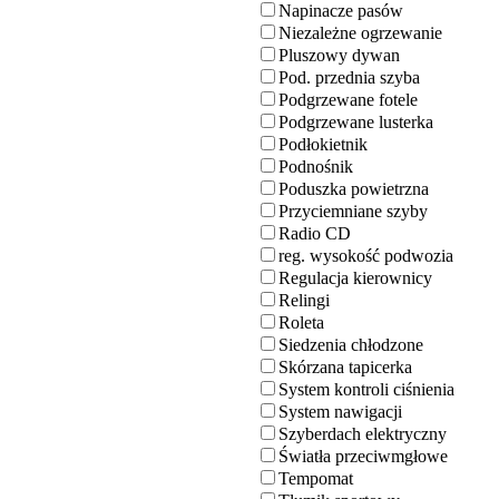
Napinacze pasów
Niezależne ogrzewanie
Pluszowy dywan
Pod. przednia szyba
Podgrzewane fotele
Podgrzewane lusterka
Podłokietnik
Podnośnik
Poduszka powietrzna
Przyciemniane szyby
Radio CD
reg. wysokość podwozia
Regulacja kierownicy
Relingi
Roleta
Siedzenia chłodzone
Skórzana tapicerka
System kontroli ciśnienia
System nawigacji
Szyberdach elektryczny
Światła przeciwmgłowe
Tempomat