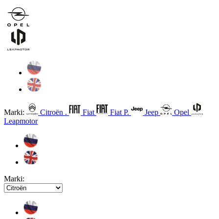
Marki:
Citroën .
Fiat
Fiat P.
Jeep
Opel
Leapmotor
Marki: