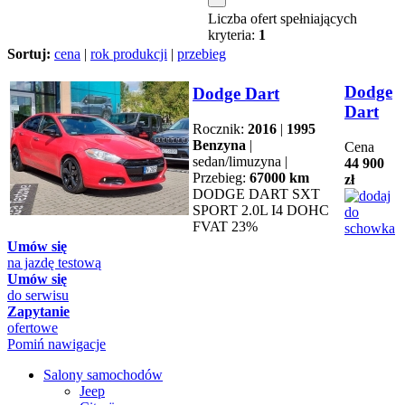
Liczba ofert spełniających
kryteria:
1
Sortuj:
cena
|
rok produkcji
|
przebieg
Dodge
Dodge Dart
Dart
Rocznik:
2016
|
1995
Benzyna
|
Cena
sedan/limuzyna |
44 900
Przebieg:
67000 km
zł
DODGE DART SXT
SPORT 2.0L I4 DOHC
FVAT 23%
Umów się
na jazdę testową
Umów się
do serwisu
Zapytanie
ofertowe
Pomiń nawigacje
Salony samochodów
Jeep