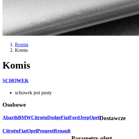
Resma
Komis
Komis
SCHOWEK
schowek jest pusty
Osobowe
Abarth
BMW
Citroën
Dodge
Fiat
Ford
Jeep
Opel
Dostawcze
Citroën
Fiat
Opel
Peugeot
Renault
Parametry ofert