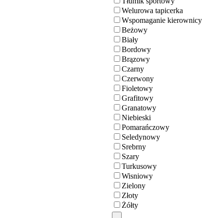
Tłumik sportowy
Welurowa tapicerka
Wspomaganie kierownicy
Beżowy
Biały
Bordowy
Brązowy
Czarny
Czerwony
Fioletowy
Grafitowy
Granatowy
Niebieski
Pomarańczowy
Seledynowy
Srebrny
Szary
Turkusowy
Wisniowy
Zielony
Złoty
Żółty