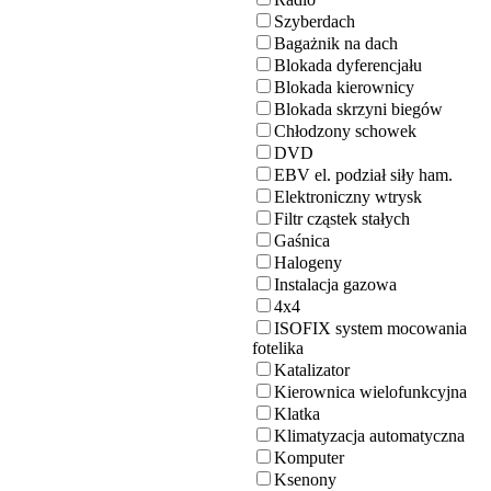
Szyberdach
Bagażnik na dach
Blokada dyferencjału
Blokada kierownicy
Blokada skrzyni biegów
Chłodzony schowek
DVD
EBV el. podział siły ham.
Elektroniczny wtrysk
Filtr cząstek stałych
Gaśnica
Halogeny
Instalacja gazowa
4x4
ISOFIX system mocowania
fotelika
Katalizator
Kierownica wielofunkcyjna
Klatka
Klimatyzacja automatyczna
Komputer
Ksenony