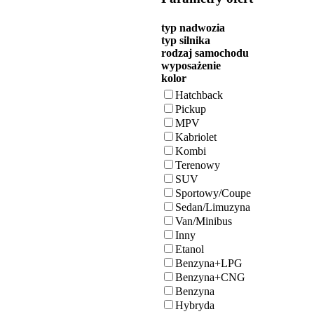
typ nadwozia
typ silnika
rodzaj samochodu
wyposażenie
kolor
Hatchback
Pickup
MPV
Kabriolet
Kombi
Terenowy
SUV
Sportowy/Coupe
Sedan/Limuzyna
Van/Minibus
Inny
Etanol
Benzyna+LPG
Benzyna+CNG
Benzyna
Hybryda