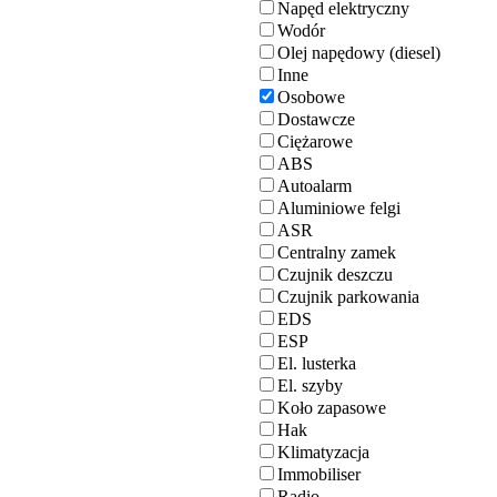
Napęd elektryczny
Wodór
Olej napędowy (diesel)
Inne
Osobowe
Dostawcze
Ciężarowe
ABS
Autoalarm
Aluminiowe felgi
ASR
Centralny zamek
Czujnik deszczu
Czujnik parkowania
EDS
ESP
El. lusterka
El. szyby
Koło zapasowe
Hak
Klimatyzacja
Immobiliser
Radio