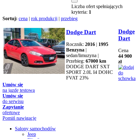
Liczba ofert spełniających
kryteria:
1
Sortuj:
cena
|
rok produkcji
|
przebieg
Dodge
Dodge Dart
Dart
Rocznik:
2016
|
1995
Benzyna
|
Cena
sedan/limuzyna |
44 900
Przebieg:
67000 km
zł
DODGE DART SXT
SPORT 2.0L I4 DOHC
FVAT 23%
Umów się
na jazdę testową
Umów się
do serwisu
Zapytanie
ofertowe
Pomiń nawigacje
Salony samochodów
Jeep