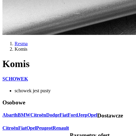
Resma
Komis
Komis
SCHOWEK
schowek jest pusty
Osobowe
Abarth
BMW
Citroën
Dodge
Fiat
Ford
Jeep
Opel
Dostawcze
Citroën
Fiat
Opel
Peugeot
Renault
Parametry ofert