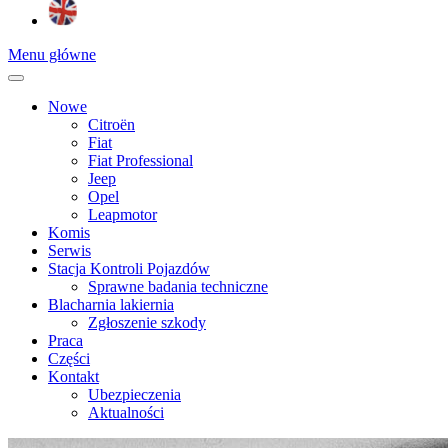
Menu główne
Nowe
Citroën
Fiat
Fiat Professional
Jeep
Opel
Leapmotor
Komis
Serwis
Stacja Kontroli Pojazdów
Sprawne badania techniczne
Blacharnia lakiernia
Zgłoszenie szkody
Praca
Części
Kontakt
Ubezpieczenia
Aktualności