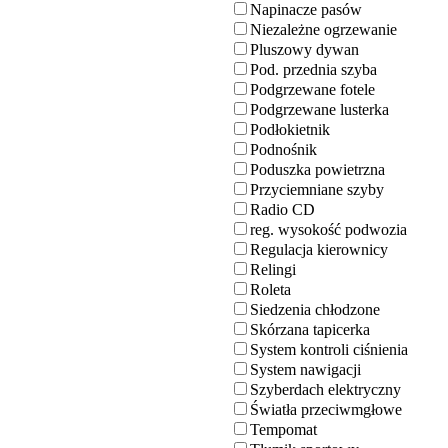
Napinacze pasów
Niezależne ogrzewanie
Pluszowy dywan
Pod. przednia szyba
Podgrzewane fotele
Podgrzewane lusterka
Podłokietnik
Podnośnik
Poduszka powietrzna
Przyciemniane szyby
Radio CD
reg. wysokość podwozia
Regulacja kierownicy
Relingi
Roleta
Siedzenia chłodzone
Skórzana tapicerka
System kontroli ciśnienia
System nawigacji
Szyberdach elektryczny
Światła przeciwmgłowe
Tempomat