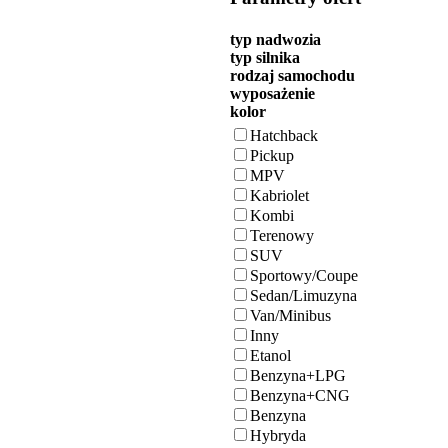
typ nadwozia
typ silnika
rodzaj samochodu
wyposażenie
kolor
Hatchback
Pickup
MPV
Kabriolet
Kombi
Terenowy
SUV
Sportowy/Coupe
Sedan/Limuzyna
Van/Minibus
Inny
Etanol
Benzyna+LPG
Benzyna+CNG
Benzyna
Hybryda