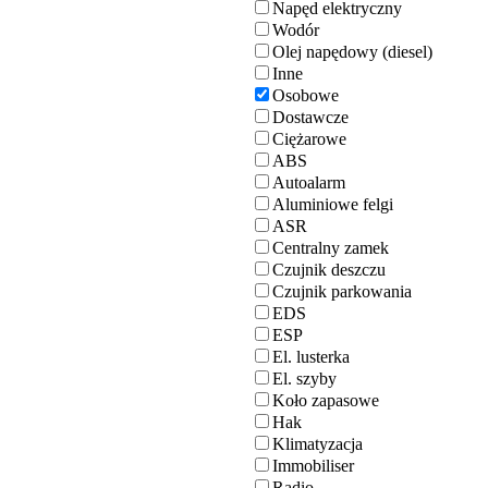
Napęd elektryczny
Wodór
Olej napędowy (diesel)
Inne
Osobowe
Dostawcze
Ciężarowe
ABS
Autoalarm
Aluminiowe felgi
ASR
Centralny zamek
Czujnik deszczu
Czujnik parkowania
EDS
ESP
El. lusterka
El. szyby
Koło zapasowe
Hak
Klimatyzacja
Immobiliser
Radio