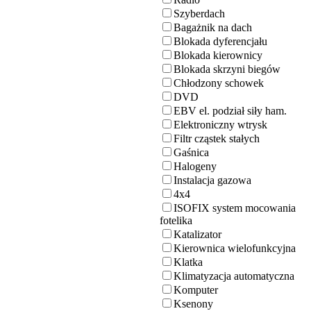
Szyberdach
Bagażnik na dach
Blokada dyferencjału
Blokada kierownicy
Blokada skrzyni biegów
Chłodzony schowek
DVD
EBV el. podział siły ham.
Elektroniczny wtrysk
Filtr cząstek stałych
Gaśnica
Halogeny
Instalacja gazowa
4x4
ISOFIX system mocowania
fotelika
Katalizator
Kierownica wielofunkcyjna
Klatka
Klimatyzacja automatyczna
Komputer
Ksenony