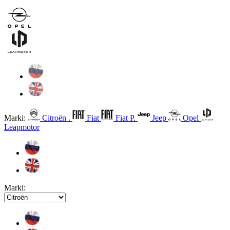
Marki:
Citroën .
Fiat
Fiat P.
Jeep
Opel
Leapmotor
Marki: