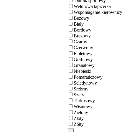
Tłumik sportowy
Welurowa tapicerka
Wspomaganie kierownicy
Beżowy
Biały
Bordowy
Brązowy
Czarny
Czerwony
Fioletowy
Grafitowy
Granatowy
Niebieski
Pomarańczowy
Seledynowy
Srebrny
Szary
Turkusowy
Wisniowy
Zielony
Złoty
Żółty