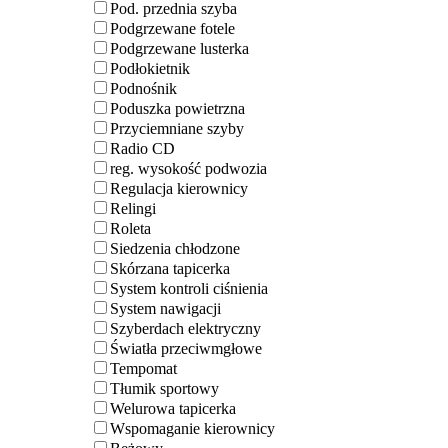
Pod. przednia szyba
Podgrzewane fotele
Podgrzewane lusterka
Podłokietnik
Podnośnik
Poduszka powietrzna
Przyciemniane szyby
Radio CD
reg. wysokość podwozia
Regulacja kierownicy
Relingi
Roleta
Siedzenia chłodzone
Skórzana tapicerka
System kontroli ciśnienia
System nawigacji
Szyberdach elektryczny
Światła przeciwmgłowe
Tempomat
Tłumik sportowy
Welurowa tapicerka
Wspomaganie kierownicy