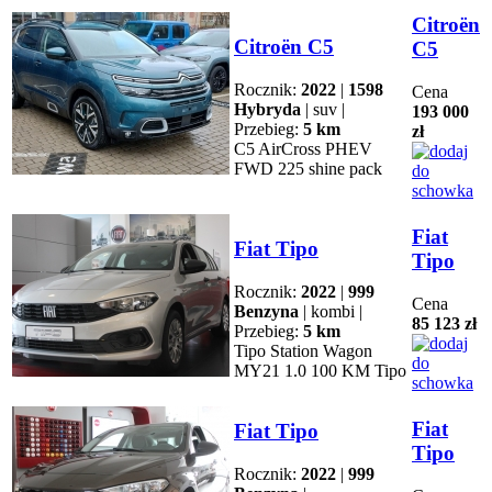
Citroën
Citroën C5
C5
Rocznik:
2022
|
1598
Cena
Hybryda
| suv |
193 000
Przebieg:
5 km
zł
C5 AirCross PHEV
FWD 225 shine pack
Fiat
Fiat Tipo
Tipo
Rocznik:
2022
|
999
Cena
Benzyna
| kombi |
85 123 zł
Przebieg:
5 km
Tipo Station Wagon
MY21 1.0 100 KM Tipo
Fiat
Fiat Tipo
Tipo
Rocznik:
2022
|
999