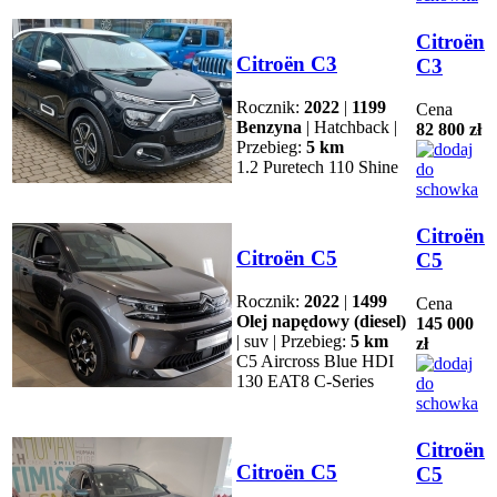
Citroën
Citroën C3
C3
Rocznik:
2022
|
1199
Cena
Benzyna
| Hatchback |
82 800 zł
Przebieg:
5 km
1.2 Puretech 110 Shine
Citroën
Citroën C5
C5
Rocznik:
2022
|
1499
Cena
Olej napędowy (diesel)
145 000
| suv | Przebieg:
5 km
zł
C5 Aircross Blue HDI
130 EAT8 C-Series
Citroën
Citroën C5
C5