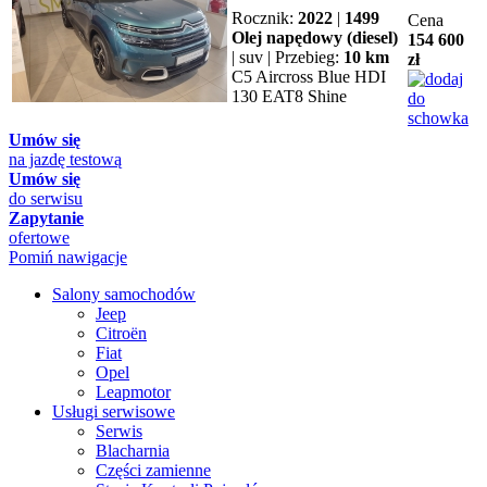
Rocznik:
2022
|
1499
Cena
Olej napędowy (diesel)
154 600
| suv | Przebieg:
10 km
zł
C5 Aircross Blue HDI
130 EAT8 Shine
Umów się
na jazdę testową
Umów się
do serwisu
Zapytanie
ofertowe
Pomiń nawigacje
Salony samochodów
Jeep
Citroën
Fiat
Opel
Leapmotor
Usługi serwisowe
Serwis
Blacharnia
Części zamienne