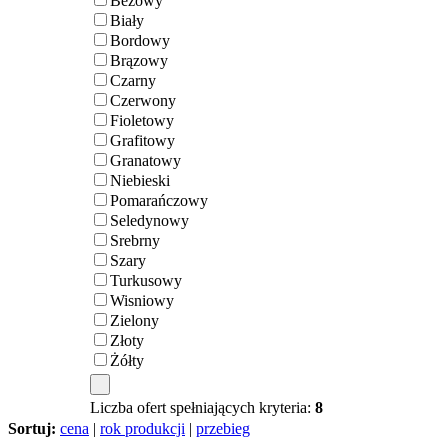
Beżowy
Biały
Bordowy
Brązowy
Czarny
Czerwony
Fioletowy
Grafitowy
Granatowy
Niebieski
Pomarańczowy
Seledynowy
Srebrny
Szary
Turkusowy
Wisniowy
Zielony
Złoty
Żółty
Liczba ofert spełniających kryteria:
8
Sortuj:
cena
|
rok produkcji
|
przebieg