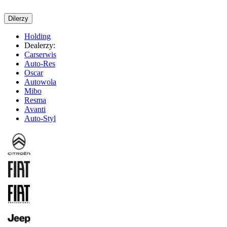
Dilerzy
Holding
Dealerzy:
Carserwis
Auto-Res
Oscar
Autowola
Mibo
Resma
Avanti
Auto-Styl