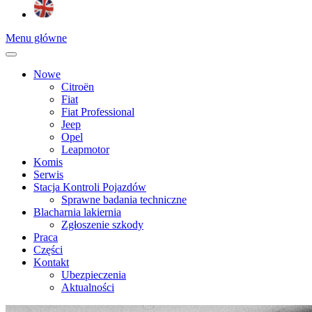
Menu główne
Nowe
Citroën
Fiat
Fiat Professional
Jeep
Opel
Leapmotor
Komis
Serwis
Stacja Kontroli Pojazdów
Sprawne badania techniczne
Blacharnia lakiernia
Zgłoszenie szkody
Praca
Części
Kontakt
Ubezpieczenia
Aktualności