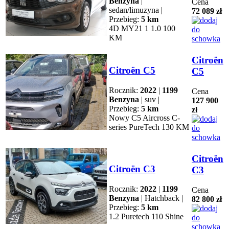
Benzyna
|
Cena
sedan/limuzyna |
72 089 zł
Przebieg:
5 km
4D MY21 1 1.0 100
KM
Citroën
Citroën C5
C5
Rocznik:
2022
|
1199
Cena
Benzyna
| suv |
127 900
Przebieg:
5 km
zł
Nowy C5 Aircross C-
series PureTech 130 KM
Citroën
Citroën C3
C3
Rocznik:
2022
|
1199
Cena
Benzyna
| Hatchback |
82 800 zł
Przebieg:
5 km
1.2 Puretech 110 Shine