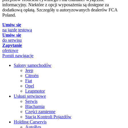
informacyjny. Niektóre z opcji wyposażenia są dostępne za
dodatkową opłatą. Szczegóły u autoryzowanych dealerów FCA
Poland.
Umów się
na jazdę testową
Umów się
do serwisu
Zapytanie
ofertowe
Pomiń nawigacje
Salony samochodów
Jeep
Citroën
Fiat
Opel
Leapmotor
Usługi serwisowe
Serwis
Blacharnia
Części zamienne
Stacja Kontroli Pojazdów
Holding Carservis
AutoRes