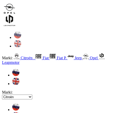
Marki:
Citroën .
Fiat
Fiat P.
Jeep
Opel
Leapmotor
Marki: