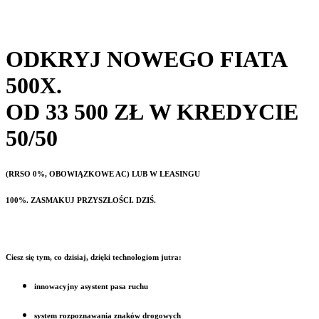
ODKRYJ NOWEGO FIATA
500X.
OD 33 500 ZŁ W KREDYCIE
50/50
(RRSO 0%, OBOWIĄZKOWE AC) LUB W LEASINGU
100%. ZASMAKUJ PRZYSZŁOŚCI. DZIŚ.
Ciesz się tym, co dzisiaj, dzięki technologiom jutra:
innowacyjny asystent pasa ruchu
system rozpoznawania znaków drogowych