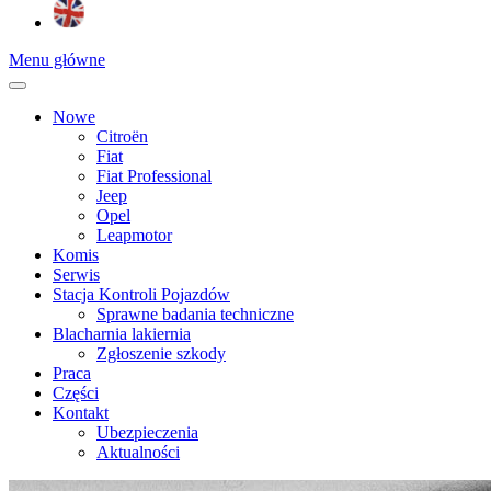
Menu główne
Nowe
Citroën
Fiat
Fiat Professional
Jeep
Opel
Leapmotor
Komis
Serwis
Stacja Kontroli Pojazdów
Sprawne badania techniczne
Blacharnia lakiernia
Zgłoszenie szkody
Praca
Części
Kontakt
Ubezpieczenia
Aktualności