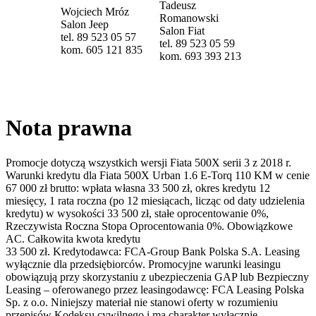
Tadeusz
Wojciech Mróz
Romanowski
Salon Jeep
Salon Fiat
tel. 89 523 05 57
tel. 89 523 05 59
kom. 605 121 835
kom. 693 393 213
Nota prawna
Promocje dotyczą wszystkich wersji Fiata 500X serii 3 z 2018 r.
Warunki kredytu dla Fiata 500X Urban 1.6 E-Torq 110 KM w cenie
67 000 zł brutto: wpłata własna 33 500 zł, okres kredytu 12
miesięcy, 1 rata roczna (po 12 miesiącach, licząc od daty udzielenia
kredytu) w wysokości 33 500 zł, stałe oprocentowanie 0%,
Rzeczywista Roczna Stopa Oprocentowania 0%. Obowiązkowe
AC. Całkowita kwota kredytu
33 500 zł. Kredytodawca: FCA-Group Bank Polska S.A. Leasing
wyłącznie dla przedsiębiorców. Promocyjne warunki leasingu
obowiązują przy skorzystaniu z ubezpieczenia GAP lub Bezpieczny
Leasing – oferowanego przez leasingodawcę: FCA Leasing Polska
Sp. z o.o. Niniejszy materiał nie stanowi oferty w rozumieniu
przepisów Kodeksu cywilnego i ma charakter wyłącznie