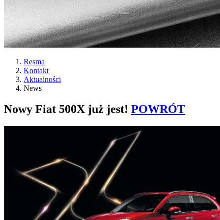
Resma
Kontakt
Aktualności
News
Nowy Fiat 500X już jest!
POWRÓT