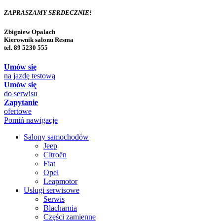
ZAPRASZAMY SERDECZNIE!
Zbigniew Opalach
Kierownik salonu Resma
tel. 89 5230 555
Umów się
na jazdę testową
Umów się
do serwisu
Zapytanie
ofertowe
Pomiń nawigacje
Salony samochodów
Jeep
Citroën
Fiat
Opel
Leapmotor
Usługi serwisowe
Serwis
Blacharnia
Części zamienne