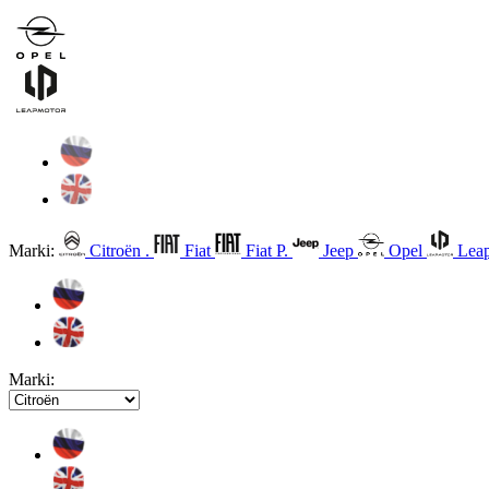
Marki:
Citroën .
Fiat
Fiat P.
Jeep
Opel
Leap
Marki: