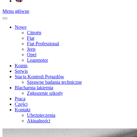
Menu główne
Nowe
Citroën
Fiat
Fiat Professional
Jeep
Opel
Leapmotor
Komis
Serwis
Stacja Kontroli Pojazdów
Sprawne badania techniczne
Blacharnia lakiernia
Zgłoszenie szkody
Praca
Części
Kontakt
Ubezpieczenia
Aktualności