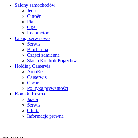
Salony samochodów
Jeep
Citroën
Fiat
Opel
Leapmotor
Usługi serwisowe
Serwis
Blacharnia
Części zamienne
Stacja Kontroli Pojazdów
Holding Carservis
AutoRes
Carserwis
Oscar
Polityka prywatności
Kontakt Resma
Jazda
Serwis
Oferta
Informacje prawne