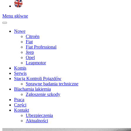
Menu główne
Nowe
Citroën
Fiat
Fiat Professional
Jeep
Opel
Leapmotor
Komis
Serwis
Stacja Kontroli Pojazdów
Sprawne badania techniczne
Blacharnia lakiernia
Zgłoszenie szkody
Praca
Części
Kontakt
Ubezpieczenia
Aktualności