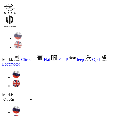
Marki:
Citroën .
Fiat
Fiat P.
Jeep
Opel
Leapmotor
Marki: