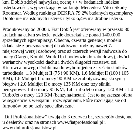
km. Doblò zdobył najwyższą ocenę ++ w badaniach indeksu
usterkowości, wyprzedzając w rankingu Mercedesa Vito i Skodę
Roomster. Według rankingu DEKRA 79,2% badanych egzemplarzy
Doblò nie ma istotnych usterek i tylko 6,4% ma drobne usterki.
Produkowany od 2000 r. Fiat Doblò jest oferowany w przeszło 80
krajach na całym świecie, gdzie doczekał się ponad 1400.000
sprzedanych egzemplarzy. Obecna, czwarta generacja modelu
składa się z przeznaczonej dla aktywnej rodziny nawet 7-
miejscowej wersji osobowej oraz aż czterech wersji nadwozia do
pracy (Cargo, Kombi, Work Up i podwozie do zabudowy), dwóch
wariantów wysokości dachu i dwóch długości rozstawu osi.
Kierowca nowego Doblò ma do wyboru jeden z sześciu silników
turbodiesla: 1.3 Multijet II (75 i 90 KM), 1.6 Multijet II (100 i 105
KM), 1.6 Multijet II o mocy 90 KM ze zrobotyzowaną skrzynią
biegów i 2.0 Multijet II o mocy 135 KM oraz trzy silniki
benzynowe: 1.4 o mocy 95 KM, 1.4 TurboJet o mocy 120 KM i 1.4
TurboJet o mocy 120 KM (benzyna/metan). Jest to najszersza oferta
w segmencie z wersjami i rozwiązaniami, które rozciągają się od
furgonów po pojazdy specjalistyczne.
„Dni Profesjonalistów" trwają do 3 czerwca br., szczegóły dostępne
u dealerów oraz na stronach www.fiatprofessional.pl i
www.dniprofesjonalistow.pl