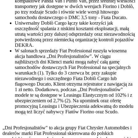
kompaktowe Panda Van i Punto Van, przez średniej wielkości
transportery jak dostępne w dwóch wersjach Fiorino i Doblò,
po trzy rodzaje Scudo i równie wiele wersji hitowego
samochodu dostawczego o DMC 3,5 tony - Fiata Ducato.
Uniwersalny Doblò Cargo łączy takie korzyści jak
oszczędność spalania z niskimi kosztami eksploatacji, małą
utratą wartości przy dalszej odsprzedaży oraz niezawodnością
potwierdzoną przez niemiecką organizację kontroli pojazdów
DEKRA.
W salonach sprzedaży Fiat Professional ruszyła wiosenna
akcja handlowa „Dni Profesjonalistów". W ciągu
najbliższych dni Klienci marki mogą nabyć całą gamę
samochodów dostawczych Fiat Professional na specjalnych
warunkach (1). Tylko do 3 czerwca br. przy zakupie
niezawodnego i oszczędnego Fiata Doblò Cargo lub
flagowego Ducato, Klient otrzyma rejestrator z nawigacją za
1 zł netto. Dodatkowo, podczas „Dni Profesjonalistów"
modele te są dostępne w Leasingu Elastycznym od 102% i z
ubezpieczeniem od 2,7% (2). Na upominek oraz ofertę
promocyjną Leasingu i Ubezpieczenia adekwatną do modelu
mogą też liczyć nabywcy Fiatów Fiorino oraz Scudo.
„Dni Profesjonalistów" to akcja grupy Fiat Chrysler Automobiles i
dealerów marki Fiat Professional skierowana do polskich