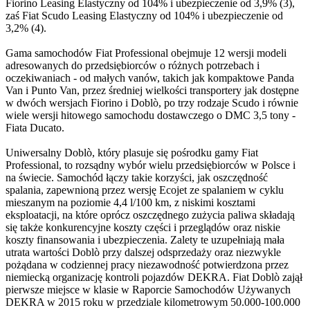
Fiorino Leasing Elastyczny od 104% i ubezpieczenie od 3,9% (3),
zaś Fiat Scudo Leasing Elastyczny od 104% i ubezpieczenie od
3,2% (4).
Gama samochodów Fiat Professional obejmuje 12 wersji modeli
adresowanych do przedsiębiorców o różnych potrzebach i
oczekiwaniach - od małych vanów, takich jak kompaktowe Panda
Van i Punto Van, przez średniej wielkości transportery jak dostępne
w dwóch wersjach Fiorino i Doblò, po trzy rodzaje Scudo i równie
wiele wersji hitowego samochodu dostawczego o DMC 3,5 tony -
Fiata Ducato.
Uniwersalny Doblò, który plasuje się pośrodku gamy Fiat
Professional, to rozsądny wybór wielu przedsiębiorców w Polsce i
na świecie. Samochód łączy takie korzyści, jak oszczędność
spalania, zapewnioną przez wersję Ecojet ze spalaniem w cyklu
mieszanym na poziomie 4,4 l/100 km, z niskimi kosztami
eksploatacji, na które oprócz oszczędnego zużycia paliwa składają
się także konkurencyjne koszty części i przeglądów oraz niskie
koszty finansowania i ubezpieczenia. Zalety te uzupełniają mała
utrata wartości Doblò przy dalszej odsprzedaży oraz niezwykle
pożądana w codziennej pracy niezawodność potwierdzona przez
niemiecką organizację kontroli pojazdów DEKRA. Fiat Doblò zajął
pierwsze miejsce w klasie w Raporcie Samochodów Używanych
DEKRA w 2015 roku w przedziale kilometrowym 50.000-100.000