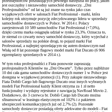
przedsiębiorców poszukujących pewnego narzędzia do pracy, jakim
jest oszczędny i niezawodny samochód dostawczy. „Dni
Profesjonalistów" od lat są już znane na rynku jako czas
wyjątkowych ofert w salonach Fiat Professional - marki, która
kolejny rok utrzymuje pozycję zdecydowanego lidera w sprzedaży
samochodów dostawczych w Polsce. W 2014 r. Polacy
zarejestrowali 10 589 samochodów Fiat Professional (+7,0%),
dzięki czemu marka osiągnęła udział w rynku 23,3%. Oznacza to,
że niemal co czwarty nowy samochód dostawczy, który wyjechał z
salonów sprzedaży na polskie drogi, to pojazd marki Fiat
Professional, a najlepiej sprzedającym się autem dostawczym nad
Wisłą od 8 lat pozostaje flagowy model marki Fiat Ducato (6 906
egzemplarzy sprzedanych w 2014 r.).
W tym roku profesjonaliści z Fiata ponownie zapraszają
profesjonalnych Klientów na „Dni Otwarte". Tylko przez najbliższe
10 dni cała gama samochodów dostawczych numer 1 w Polsce jest
dostępna w wyjątkowej promocji (1). Przy zakupie niezawodnego
Fiata Doblò Cargo lub flagowego Ducato oraz innych wybranych
modeli Fiat Professional każdy Klient otrzyma za 1 zł netto
funkcjonalny i wydajny rejestrator z nawigacją NavRoad Movio 2.
Dodatkowo, do 3 czerwca br. Doblò Cargo lub Ducato można
sfinansować w leasingu elastycznym od 102% i z pakietem
ubezpieczeń komunikacyjnych już od 2,7% (2). Pozostałe
samochody dostawcze posiadają oferty adekwatne do modeli - Fiat