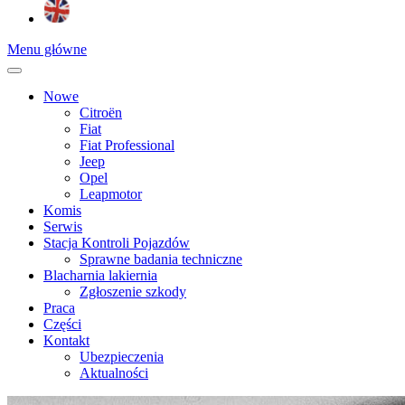
Menu główne
Nowe
Citroën
Fiat
Fiat Professional
Jeep
Opel
Leapmotor
Komis
Serwis
Stacja Kontroli Pojazdów
Sprawne badania techniczne
Blacharnia lakiernia
Zgłoszenie szkody
Praca
Części
Kontakt
Ubezpieczenia
Aktualności