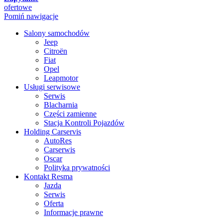
ofertowe
Pomiń nawigacje
Salony samochodów
Jeep
Citroën
Fiat
Opel
Leapmotor
Usługi serwisowe
Serwis
Blacharnia
Części zamienne
Stacja Kontroli Pojazdów
Holding Carservis
AutoRes
Carserwis
Oscar
Polityka prywatności
Kontakt Resma
Jazda
Serwis
Oferta
Informacje prawne