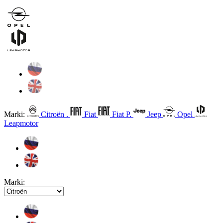
Marki:
Citroën .
Fiat
Fiat P.
Jeep
Opel
Leapmotor
Marki: