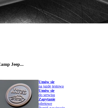
Camp Jeep...
Umów się
na jazdę testową
Umów się
do serwisu
Zapytanie
ofertowe
Pomiń nawigacje