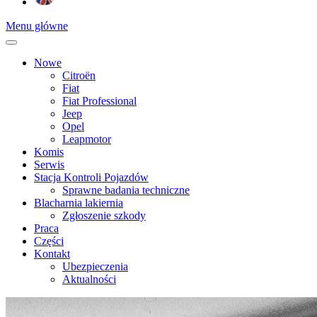
Menu główne
Nowe
Citroën
Fiat
Fiat Professional
Jeep
Opel
Leapmotor
Komis
Serwis
Stacja Kontroli Pojazdów
Sprawne badania techniczne
Blacharnia lakiernia
Zgłoszenie szkody
Praca
Części
Kontakt
Ubezpieczenia
Aktualności