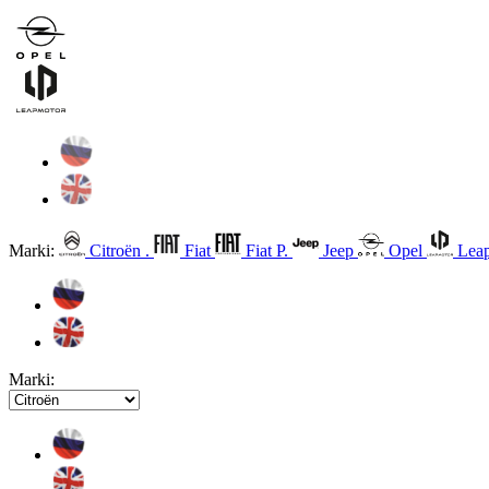
Marki:
Citroën .
Fiat
Fiat P.
Jeep
Opel
Leap
Marki: