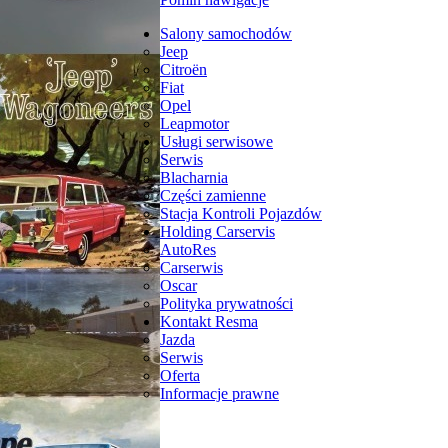
Salony samochodów
Jeep
Citroën
Fiat
Opel
Leapmotor
Usługi serwisowe
Serwis
Blacharnia
Części zamienne
Stacja Kontroli Pojazdów
Holding Carservis
AutoRes
Carserwis
Oscar
Polityka prywatności
Kontakt Resma
Jazda
Serwis
Oferta
Informacje prawne