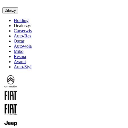
Dilerzy
Holding
Dealerzy:
Carserwis
Auto-Res
Oscar
Autowola
Mibo
Resma
Avanti
Auto-Styl