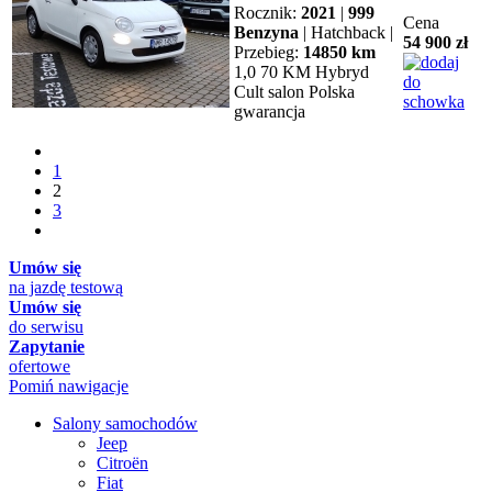
Rocznik:
2021
|
999
Cena
Benzyna
| Hatchback |
54 900 zł
Przebieg:
14850 km
1,0 70 KM Hybryd
Cult salon Polska
gwarancja
1
2
3
Umów się
na jazdę testową
Umów się
do serwisu
Zapytanie
ofertowe
Pomiń nawigacje
Salony samochodów
Jeep
Citroën
Fiat