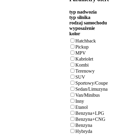
typ nadwozia
typ silnika
rodzaj samochodu
wyposażenie
kolor
Hatchback
Pickup
MPV
Kabriolet
Kombi
Terenowy
SUV
Sportowy/Coupe
Sedan/Limuzyna
Van/Minibus
Inny
Etanol
Benzyna+LPG
Benzyna+CNG
Benzyna
Hybryda