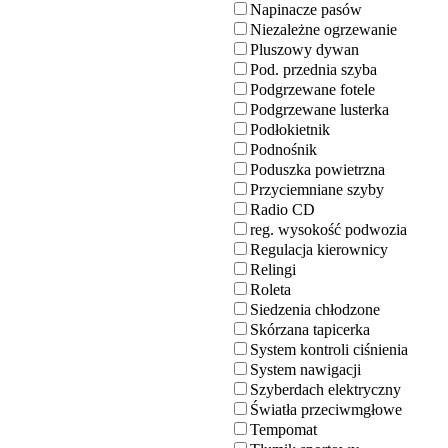
Napinacze pasów
Niezależne ogrzewanie
Pluszowy dywan
Pod. przednia szyba
Podgrzewane fotele
Podgrzewane lusterka
Podłokietnik
Podnośnik
Poduszka powietrzna
Przyciemniane szyby
Radio CD
reg. wysokość podwozia
Regulacja kierownicy
Relingi
Roleta
Siedzenia chłodzone
Skórzana tapicerka
System kontroli ciśnienia
System nawigacji
Szyberdach elektryczny
Światła przeciwmgłowe
Tempomat