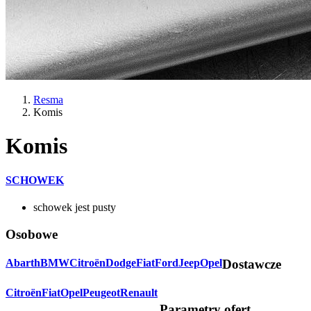
Resma
Komis
Komis
SCHOWEK
schowek jest pusty
Osobowe
Abarth
BMW
Citroën
Dodge
Fiat
Ford
Jeep
Opel
Dostawcze
Citroën
Fiat
Opel
Peugeot
Renault
Parametry ofert