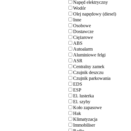
Napęd elektryczny
Wodór
Olej napędowy (diesel)
Inne
Osobowe
Dostawcze
Ciężarowe
ABS
Autoalarm
Aluminiowe felgi
ASR
Centralny zamek
Czujnik deszczu
Czujnik parkowania
EDS
ESP
El. lusterka
El. szyby
Koło zapasowe
Hak
Klimatyzacja
Immobiliser
Radio