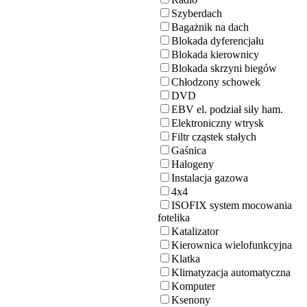
Szyberdach
Bagażnik na dach
Blokada dyferencjału
Blokada kierownicy
Blokada skrzyni biegów
Chłodzony schowek
DVD
EBV el. podział siły ham.
Elektroniczny wtrysk
Filtr cząstek stałych
Gaśnica
Halogeny
Instalacja gazowa
4x4
ISOFIX system mocowania
fotelika
Katalizator
Kierownica wielofunkcyjna
Klatka
Klimatyzacja automatyczna
Komputer
Ksenony