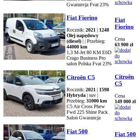
Gwaranvja Fvat 23%
Fiat Fiorino
Fiat
Fiorino
Rocznik:
2021
|
1248
Olej napędowy
Cena
(diesel)
| | Przebieg:
63 900 zł
44000 km
1,3 M-Jet 80 KM E6D
Crago Business Pro
salon Polska Fvat 23%
Citroën
Citroën C5
C5
Rocznik:
2021
|
1598
Hybryda
| suv |
Cena
Przebieg:
31000 km
149 000 zł
C5 Air Cross Phew
Fwd 225 Shine Pack
Salon Gwarancja
Fiat 500
Fiat 500