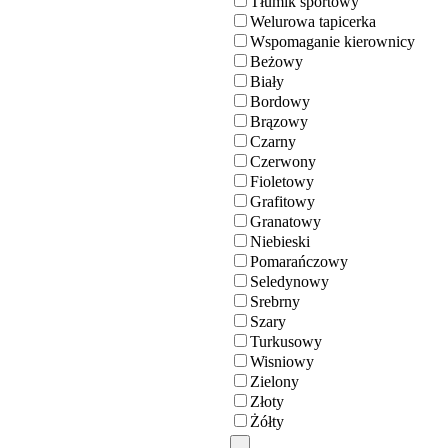
Tłumik sportowy
Welurowa tapicerka
Wspomaganie kierownicy
Beżowy
Biały
Bordowy
Brązowy
Czarny
Czerwony
Fioletowy
Grafitowy
Granatowy
Niebieski
Pomarańczowy
Seledynowy
Srebrny
Szary
Turkusowy
Wisniowy
Zielony
Złoty
Żółty