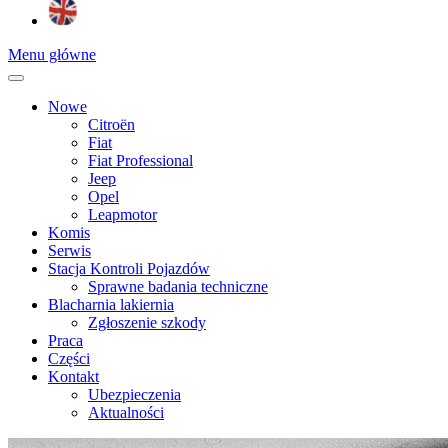
Menu główne
Nowe
Citroën
Fiat
Fiat Professional
Jeep
Opel
Leapmotor
Komis
Serwis
Stacja Kontroli Pojazdów
Sprawne badania techniczne
Blacharnia lakiernia
Zgłoszenie szkody
Praca
Części
Kontakt
Ubezpieczenia
Aktualności