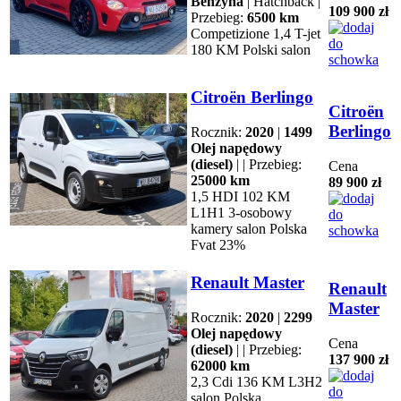
Benzyna
| Hatchback |
109 900 zł
Przebieg:
6500 km
Competizione 1,4 T-jet
180 KM Polski salon
Citroën Berlingo
Citroën
Berlingo
Rocznik:
2020
|
1499
Olej napędowy
(diesel)
| | Przebieg:
Cena
25000 km
89 900 zł
1,5 HDI 102 KM
L1H1 3-osobowy
kamery salon Polska
Fvat 23%
Renault Master
Renault
Master
Rocznik:
2020
|
2299
Olej napędowy
Cena
(diesel)
| | Przebieg:
137 900 zł
62000 km
2,3 Cdi 136 KM L3H2
salon Polska