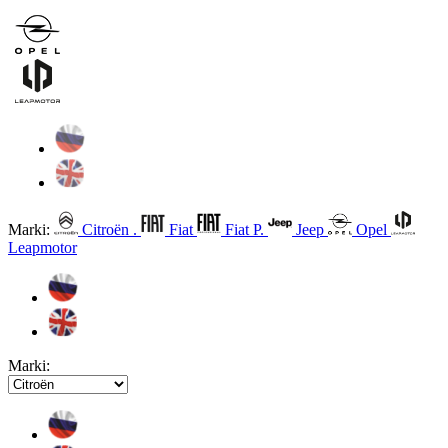
Marki:
Citroën .
Fiat
Fiat P.
Jeep
Opel
Leapmotor
Marki: