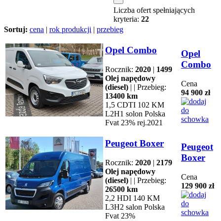
Liczba ofert spełniających
kryteria:
22
Sortuj:
cena
|
rok produkcji
|
przebieg
Opel Combo
Opel
Combo
Rocznik:
2020
|
1499
Olej napędowy
Cena
(diesel)
| | Przebieg:
94 900 zł
13400 km
1,5 CDTI 102 KM
L2H1 solon Polska
Fvat 23% rej.2021
Peugeot Boxer
Peugeot
Boxer
Rocznik:
2020
|
2179
Olej napędowy
Cena
(diesel)
| | Przebieg:
129 900 zł
26500 km
2,2 HDI 140 KM
L3H2 salon Polska
Fvat 23%