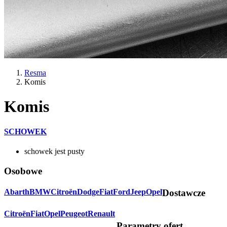
Resma
Komis
Komis
SCHOWEK
schowek jest pusty
Osobowe
Abarth
BMW
Citroën
Dodge
Fiat
Ford
Jeep
Opel
Dostawcze
Citroën
Fiat
Opel
Peugeot
Renault
Parametry ofert