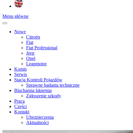
Menu główne
Nowe
Citroën
Fiat
Fiat Professional
Jeep
Opel
Leapmotor
Komis
Serwis
Stacja Kontroli Pojazdów
Sprawne badania techniczne
Blacharnia lakiernia
Zgłoszenie szkody
Praca
Części
Kontakt
Ubezpieczenia
Aktualności