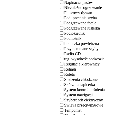
Napinacze pasów
Niezależne ogrzewanie
Pluszowy dywan
Pod. przednia szyba
Podgrzewane fotele
Podgrzewane lusterka
Podłokietnik
Podnośnik
Poduszka powietrzna
Przyciemniane szyby
Radio CD
reg. wysokość podwozia
Regulacja kierownicy
Relingi
Roleta
Siedzenia chłodzone
Skórzana tapicerka
System kontroli ciśnienia
System nawigacji
Szyberdach elektryczny
Światła przeciwmgłowe
Tempomat