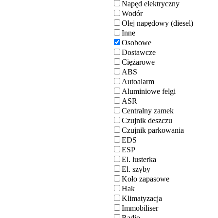
Napęd elektryczny
Wodór
Olej napędowy (diesel)
Inne
Osobowe
Dostawcze
Ciężarowe
ABS
Autoalarm
Aluminiowe felgi
ASR
Centralny zamek
Czujnik deszczu
Czujnik parkowania
EDS
ESP
El. lusterka
El. szyby
Koło zapasowe
Hak
Klimatyzacja
Immobiliser
Radio