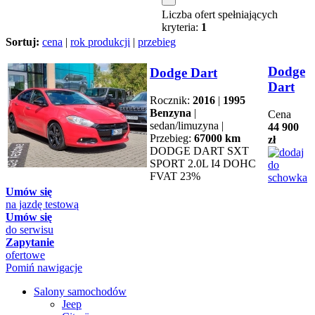
Liczba ofert spełniających
kryteria:
1
Sortuj:
cena
|
rok produkcji
|
przebieg
Dodge
Dodge Dart
Dart
Rocznik:
2016
|
1995
Benzyna
|
Cena
sedan/limuzyna |
44 900
Przebieg:
67000 km
zł
DODGE DART SXT
SPORT 2.0L I4 DOHC
FVAT 23%
Umów się
na jazdę testową
Umów się
do serwisu
Zapytanie
ofertowe
Pomiń nawigacje
Salony samochodów
Jeep