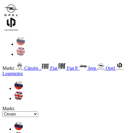
Marki:
Citroën .
Fiat
Fiat P.
Jeep
Opel
Leapmotor
Marki: