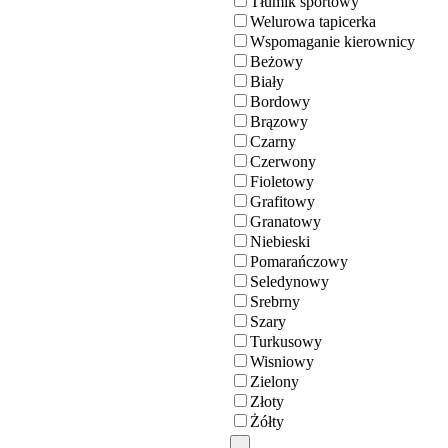
Tłumik sportowy
Welurowa tapicerka
Wspomaganie kierownicy
Beżowy
Biały
Bordowy
Brązowy
Czarny
Czerwony
Fioletowy
Grafitowy
Granatowy
Niebieski
Pomarańczowy
Seledynowy
Srebrny
Szary
Turkusowy
Wisniowy
Zielony
Złoty
Żółty