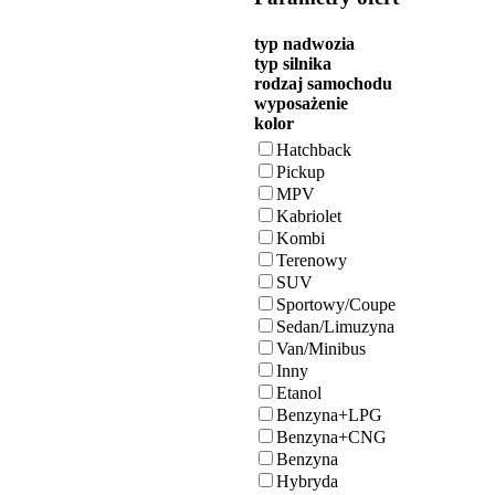
typ nadwozia
typ silnika
rodzaj samochodu
wyposażenie
kolor
Hatchback
Pickup
MPV
Kabriolet
Kombi
Terenowy
SUV
Sportowy/Coupe
Sedan/Limuzyna
Van/Minibus
Inny
Etanol
Benzyna+LPG
Benzyna+CNG
Benzyna
Hybryda