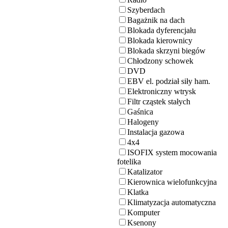
Szyberdach
Bagażnik na dach
Blokada dyferencjału
Blokada kierownicy
Blokada skrzyni biegów
Chłodzony schowek
DVD
EBV el. podział siły ham.
Elektroniczny wtrysk
Filtr cząstek stałych
Gaśnica
Halogeny
Instalacja gazowa
4x4
ISOFIX system mocowania
fotelika
Katalizator
Kierownica wielofunkcyjna
Klatka
Klimatyzacja automatyczna
Komputer
Ksenony