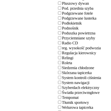
Pluszowy dywan
Pod. przednia szyba
Podgrzewane fotele
Podgrzewane lusterka
Podłokietnik
Podnośnik
Poduszka powietrzna
Przyciemniane szyby
Radio CD
reg. wysokość podwozia
Regulacja kierownicy
Relingi
Roleta
Siedzenia chłodzone
Skórzana tapicerka
System kontroli ciśnienia
System nawigacji
Szyberdach elektryczny
Światła przeciwmgłowe
Tempomat
Tłumik sportowy
Welurowa tapicerka