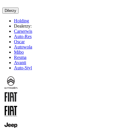
Dilerzy
Holding
Dealerzy:
Carserwis
Auto-Res
Oscar
Autowola
Mibo
Resma
Avanti
Auto-Styl