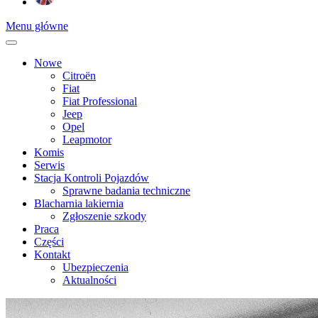
Menu główne
Nowe
Citroën
Fiat
Fiat Professional
Jeep
Opel
Leapmotor
Komis
Serwis
Stacja Kontroli Pojazdów
Sprawne badania techniczne
Blacharnia lakiernia
Zgłoszenie szkody
Praca
Części
Kontakt
Ubezpieczenia
Aktualności