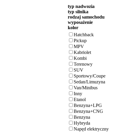
typ nadwozia
typ silnika
rodzaj samochodu
wyposażenie
kolor
Hatchback
Pickup
MPV
Kabriolet
Kombi
Terenowy
SUV
Sportowy/Coupe
Sedan/Limuzyna
Van/Minibus
Inny
Etanol
Benzyna+LPG
Benzyna+CNG
Benzyna
Hybryda
Napęd elektryczny