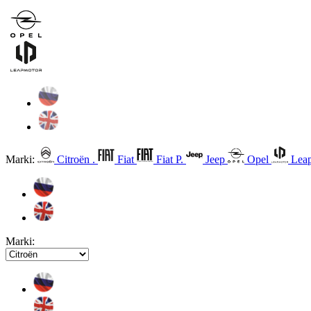
Marki:
Citroën .
Fiat
Fiat P.
Jeep
Opel
Leap
Marki: