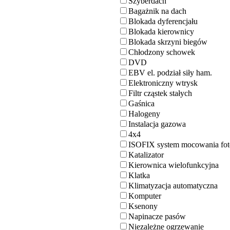
Szyberdach
Bagażnik na dach
Blokada dyferencjału
Blokada kierownicy
Blokada skrzyni biegów
Chłodzony schowek
DVD
EBV el. podział siły ham.
Elektroniczny wtrysk
Filtr cząstek stałych
Gaśnica
Halogeny
Instalacja gazowa
4x4
ISOFIX system mocowania fot
Katalizator
Kierownica wielofunkcyjna
Klatka
Klimatyzacja automatyczna
Komputer
Ksenony
Napinacze pasów
Niezależne ogrzewanie