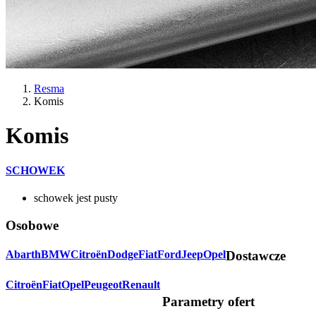
Resma
Komis
Komis
SCHOWEK
schowek jest pusty
Osobowe
Abarth
BMW
Citroën
Dodge
Fiat
Ford
Jeep
Opel
Dostawcze
Citroën
Fiat
Opel
Peugeot
Renault
Parametry ofert