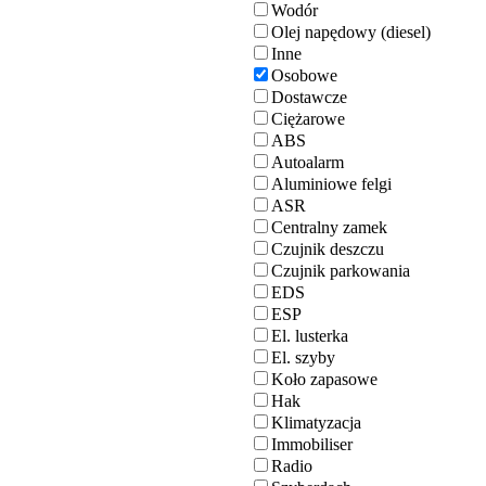
Wodór
Olej napędowy (diesel)
Inne
Osobowe
Dostawcze
Ciężarowe
ABS
Autoalarm
Aluminiowe felgi
ASR
Centralny zamek
Czujnik deszczu
Czujnik parkowania
EDS
ESP
El. lusterka
El. szyby
Koło zapasowe
Hak
Klimatyzacja
Immobiliser
Radio