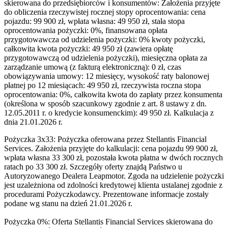
skierowana do przedsiębiorców i konsumentów: Założenia przyjęte
do obliczenia rzeczywistej rocznej stopy oprocentowania: cena
pojazdu: 99 900 zł, wpłata własna: 49 950 zł, stała stopa
oprocentowania pożyczki: 0%, finansowana opłata
przygotowawcza od udzielenia pożyczki: 0% kwoty pożyczki,
całkowita kwota pożyczki: 49 950 zł (zawiera opłatę
przygotowawczą od udzielenia pożyczki), miesięczna opłata za
zarządzanie umową (z fakturą elektroniczną): 0 zł, czas
obowiązywania umowy: 12 miesięcy, wysokość raty balonowej
płatnej po 12 miesiącach: 49 950 zł, rzeczywista roczna stopa
oprocentowania: 0%, całkowita kwota do zapłaty przez konsumenta
(określona w sposób szacunkowy zgodnie z art. 8 ustawy z dn.
12.05.2011 r. o kredycie konsumenckim): 49 950 zł. Kalkulacja z
dnia 21.01.2026 r.
Pożyczka 3x33: Pożyczka oferowana przez Stellantis Financial
Services. Założenia przyjęte do kalkulacji: cena pojazdu 99 900 zł,
wpłata własna 33 300 zł, pozostała kwota płatna w dwóch rocznych
ratach po 33 300 zł. Szczegóły oferty znajdą Państwo u
Autoryzowanego Dealera Leapmotor. Zgoda na udzielenie pożyczki
jest uzależniona od zdolności kredytowej klienta ustalanej zgodnie z
procedurami Pożyczkodawcy. Prezentowane informacje zostały
podane wg stanu na dzień 21.01.2026 r.
Pożyczka 0%: Oferta Stellantis Financial Services skierowana do