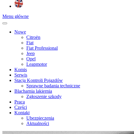
Menu główne
Nowe
Citroën
Fiat
Fiat Professional
Jeep
Opel
Leapmotor
Komis
Serwis
Stacja Kontroli Pojazdów
Sprawne badania techniczne
Blacharnia lakiernia
Zgłoszenie szkody
Praca
Części
Kontakt
Ubezpieczenia
Aktualności