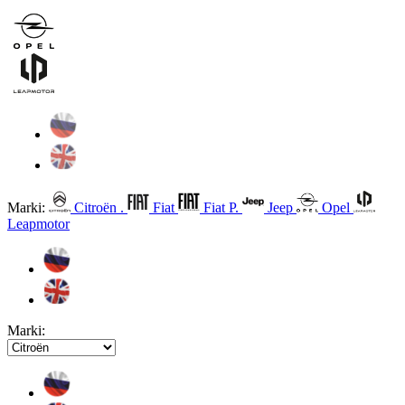
Marki:
Citroën .
Fiat
Fiat P.
Jeep
Opel
Leapmotor
Marki: