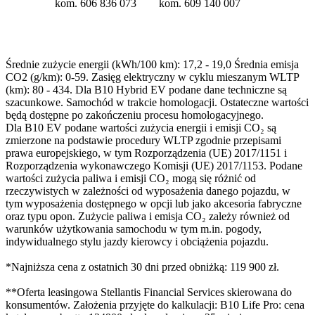
kom. 606 836 073
kom. 609 140 007
Średnie zużycie energii (kWh/100 km): 17,2 - 19,0 Średnia emisja
CO2 (g/km): 0-59. Zasięg elektryczny w cyklu mieszanym WLTP
(km): 80 - 434. Dla B10 Hybrid EV podane dane techniczne są
szacunkowe. Samochód w trakcie homologacji. Ostateczne wartości
będą dostępne po zakończeniu procesu homologacyjnego.
Dla B10 EV podane wartości zużycia energii i emisji CO₂ są
zmierzone na podstawie procedury WLTP zgodnie przepisami
prawa europejskiego, w tym Rozporządzenia (UE) 2017/1151 i
Rozporządzenia wykonawczego Komisji (UE) 2017/1153. Podane
wartości zużycia paliwa i emisji CO₂ mogą się różnić od
rzeczywistych w zależności od wyposażenia danego pojazdu, w
tym wyposażenia dostępnego w opcji lub jako akcesoria fabryczne
oraz typu opon. Zużycie paliwa i emisja CO₂ zależy również od
warunków użytkowania samochodu w tym m.in. pogody,
indywidualnego stylu jazdy kierowcy i obciążenia pojazdu.
*Najniższa cena z ostatnich 30 dni przed obniżką: 119 900 zł.
**Oferta leasingowa Stellantis Financial Services skierowana do
konsumentów. Założenia przyjęte do kalkulacji: B10 Life Pro: cena