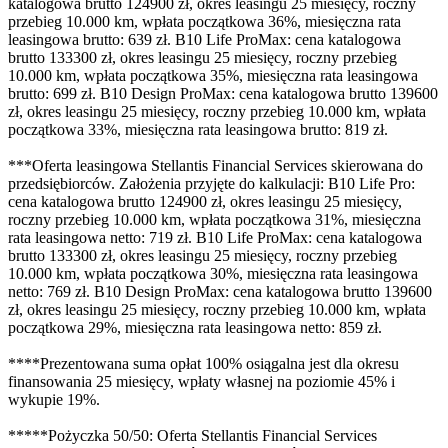
katalogowa brutto 124900 zł, okres leasingu 25 miesięcy, roczny
przebieg 10.000 km, wpłata początkowa 36%, miesięczna rata
leasingowa brutto: 639 zł. B10 Life ProMax: cena katalogowa
brutto 133300 zł, okres leasingu 25 miesięcy, roczny przebieg
10.000 km, wpłata początkowa 35%, miesięczna rata leasingowa
brutto: 699 zł. B10 Design ProMax: cena katalogowa brutto 139600
zł, okres leasingu 25 miesięcy, roczny przebieg 10.000 km, wpłata
początkowa 33%, miesięczna rata leasingowa brutto: 819 zł.
***Oferta leasingowa Stellantis Financial Services skierowana do
przedsiębiorców. Założenia przyjęte do kalkulacji: B10 Life Pro:
cena katalogowa brutto 124900 zł, okres leasingu 25 miesięcy,
roczny przebieg 10.000 km, wpłata początkowa 31%, miesięczna
rata leasingowa netto: 719 zł. B10 Life ProMax: cena katalogowa
brutto 133300 zł, okres leasingu 25 miesięcy, roczny przebieg
10.000 km, wpłata początkowa 30%, miesięczna rata leasingowa
netto: 769 zł. B10 Design ProMax: cena katalogowa brutto 139600
zł, okres leasingu 25 miesięcy, roczny przebieg 10.000 km, wpłata
początkowa 29%, miesięczna rata leasingowa netto: 859 zł.
****Prezentowana suma opłat 100% osiągalna jest dla okresu
finansowania 25 miesięcy, wpłaty własnej na poziomie 45% i
wykupie 19%.
*****Pożyczka 50/50: Oferta Stellantis Financial Services