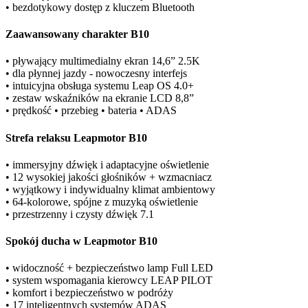
• bezdotykowy dostęp z kluczem Bluetooth
Zaawansowany charakter B10
• pływający multimedialny ekran 14,6” 2.5K
• dla płynnej jazdy - nowoczesny interfejs
• intuicyjna obsługa systemu Leap OS 4.0+
• zestaw wskaźników na ekranie LCD 8,8”
• prędkość • przebieg • bateria • ADAS
Strefa relaksu Leapmotor B10
• immersyjny dźwięk i adaptacyjne oświetlenie
• 12 wysokiej jakości głośników + wzmacniacz
• wyjątkowy i indywidualny klimat ambientowy
• 64-kolorowe, spójne z muzyką oświetlenie
• przestrzenny i czysty dźwięk 7.1
Spokój ducha w Leapmotor B10
• widoczność + bezpieczeństwo lamp Full LED
• system wspomagania kierowcy LEAP PILOT
• komfort i bezpieczeństwo w podróży
• 17 inteligentnych systemów ADAS