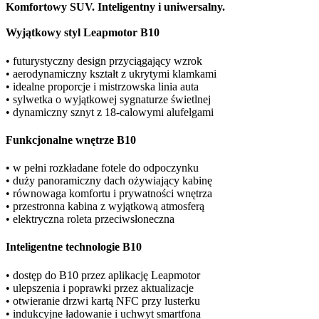
Komfortowy SUV. Inteligentny i uniwersalny.
Wyjątkowy styl Leapmotor B10
• futurystyczny design przyciągający wzrok
• aerodynamiczny kształt z ukrytymi klamkami
• idealne proporcje i mistrzowska linia auta
• sylwetka o wyjątkowej sygnaturze świetlnej
• dynamiczny sznyt z 18-calowymi alufelgami
Funkcjonalne wnętrze B10
• w pełni rozkładane fotele do odpoczynku
• duży panoramiczny dach ożywiający kabinę
• równowaga komfortu i prywatności wnętrza
• przestronna kabina z wyjątkową atmosferą
• elektryczna roleta przeciwsłoneczna
Inteligentne technologie B10
• dostęp do B10 przez aplikację Leapmotor
• ulepszenia i poprawki przez aktualizacje
• otwieranie drzwi kartą NFC przy lusterku
• indukcyjne ładowanie i uchwyt smartfona