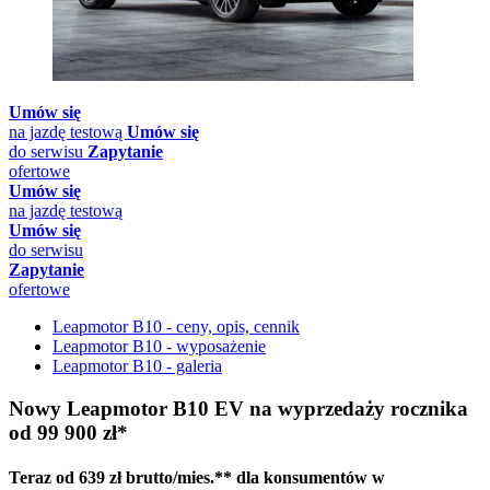
Umów się
na jazdę testową
Umów się
do serwisu
Zapytanie
ofertowe
Umów się
na jazdę testową
Umów się
do serwisu
Zapytanie
ofertowe
Leapmotor B10 - ceny, opis, cennik
Leapmotor B10 - wyposażenie
Leapmotor B10 - galeria
Nowy Leapmotor B10 EV na wyprzedaży rocznika
od 99 900 zł*
Teraz o
d 639 zł brutto/mies.** d
la konsumentów w