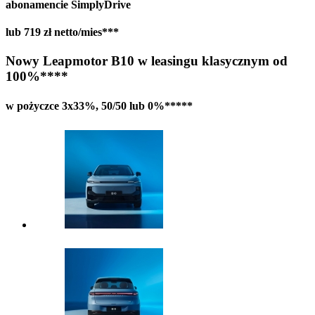
abonamencie SimplyDrive
lub 719 zł netto/mies***
Nowy L
eapmotor B10 w l
easingu klasycznym od
100%****
w pożyczce 3x33%, 50/50 lub 0%*****