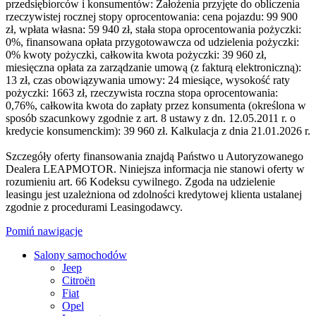
przedsiębiorców i konsumentów: Założenia przyjęte do obliczenia
rzeczywistej rocznej stopy oprocentowania: cena pojazdu: 99 900
zł, wpłata własna: 59 940 zł, stała stopa oprocentowania pożyczki:
0%, finansowana opłata przygotowawcza od udzielenia pożyczki:
0% kwoty pożyczki, całkowita kwota pożyczki: 39 960 zł,
miesięczna opłata za zarządzanie umową (z fakturą elektroniczną):
13 zł, czas obowiązywania umowy: 24 miesiące, wysokość raty
pożyczki: 1663 zł, rzeczywista roczna stopa oprocentowania:
0,76%, całkowita kwota do zapłaty przez konsumenta (określona w
sposób szacunkowy zgodnie z art. 8 ustawy z dn. 12.05.2011 r. o
kredycie konsumenckim): 39 960 zł. Kalkulacja z dnia 21.01.2026 r.
Szczegóły oferty finansowania znajdą Państwo u Autoryzowanego
Dealera LEAPMOTOR. Niniejsza informacja nie stanowi oferty w
rozumieniu art. 66 Kodeksu cywilnego. Zgoda na udzielenie
leasingu jest uzależniona od zdolności kredytowej klienta ustalanej
zgodnie z procedurami Leasingodawcy.
Pomiń nawigacje
Salony samochodów
Jeep
Citroën
Fiat
Opel