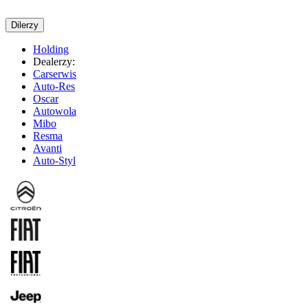
Dilerzy
Holding
Dealerzy:
Carserwis
Auto-Res
Oscar
Autowola
Mibo
Resma
Avanti
Auto-Styl